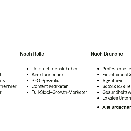
Nach Rolle
Nach Branche
Unternehmensinhaber
Professionelle
d
Agenturinhaber
Einzelhandel
ams
SEO-Spezialist
Agenturen
ernehmer
Content-Marketer
SaaS & B2B-Te
r
Full-Stack-Growth-Marketer
Gesundheits
Lokales Unte
Alle Branche