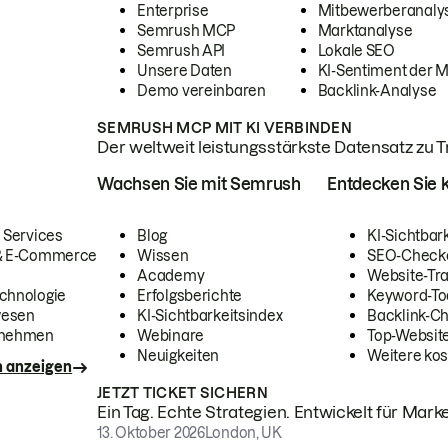
Enterprise
Mitbewerberanaly
Semrush MCP
Marktanalyse
Semrush API
Lokale SEO
Unsere Daten
KI-Sentiment der 
Demo vereinbaren
Backlink-Analyse
SEMRUSH MCP MIT KI VERBINDEN
Der weltweit leistungsstärkste Datensatz zu Tra
Wachsen Sie mit Semrush
Entdecken Sie k
 Services
Blog
KI-Sichtbar
 & E-Commerce
Wissen
SEO-Check
Academy
Website-Tra
chnologie
Erfolgsberichte
Keyword-To
wesen
KI-Sichtbarkeitsindex
Backlink-C
rnehmen
Webinare
Top-Website
Neuigkeiten
Weitere kos
n anzeigen
JETZT TICKET SICHERN
Ein Tag. Echte Strategien. Entwickelt für Marke
13. Oktober 2026
London, UK