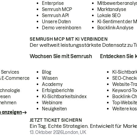
Enterprise
Mitbewerberanaly
Semrush MCP
Marktanalyse
Semrush API
Lokale SEO
Unsere Daten
KI-Sentiment der 
Demo vereinbaren
Backlink-Analyse
SEMRUSH MCP MIT KI VERBINDEN
Der weltweit leistungsstärkste Datensatz zu Tra
Wachsen Sie mit Semrush
Entdecken Sie k
 Services
Blog
KI-Sichtbar
 & E-Commerce
Wissen
SEO-Check
Academy
Website-Tra
chnologie
Erfolgsberichte
Keyword-To
wesen
KI-Sichtbarkeitsindex
Backlink-C
rnehmen
Webinare
Top-Website
Neuigkeiten
Weitere kos
n anzeigen
JETZT TICKET SICHERN
Ein Tag. Echte Strategien. Entwickelt für Marke
13. Oktober 2026
London, UK