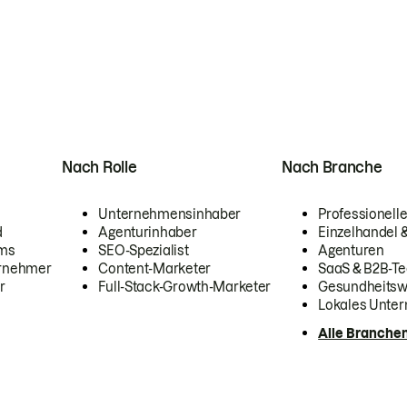
Nach Rolle
Nach Branche
Unternehmensinhaber
Professionelle
d
Agenturinhaber
Einzelhandel
ams
SEO-Spezialist
Agenturen
ernehmer
Content-Marketer
SaaS & B2B-Te
r
Full-Stack-Growth-Marketer
Gesundheits
Lokales Unte
Alle Branche