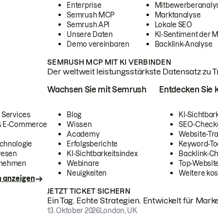
Enterprise
Mitbewerberanaly
Semrush MCP
Marktanalyse
Semrush API
Lokale SEO
Unsere Daten
KI-Sentiment der 
Demo vereinbaren
Backlink-Analyse
SEMRUSH MCP MIT KI VERBINDEN
Der weltweit leistungsstärkste Datensatz zu Tra
Wachsen Sie mit Semrush
Entdecken Sie k
 Services
Blog
KI-Sichtbar
 & E-Commerce
Wissen
SEO-Check
Academy
Website-Tra
chnologie
Erfolgsberichte
Keyword-To
wesen
KI-Sichtbarkeitsindex
Backlink-C
rnehmen
Webinare
Top-Website
Neuigkeiten
Weitere kos
n anzeigen
JETZT TICKET SICHERN
Ein Tag. Echte Strategien. Entwickelt für Marke
13. Oktober 2026
London, UK