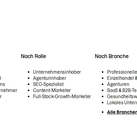
Nach Rolle
Nach Branche
Unternehmensinhaber
Professionelle
d
Agenturinhaber
Einzelhandel
ams
SEO-Spezialist
Agenturen
ernehmer
Content-Marketer
SaaS & B2B-Te
r
Full-Stack-Growth-Marketer
Gesundheits
Lokales Unte
Alle Branche