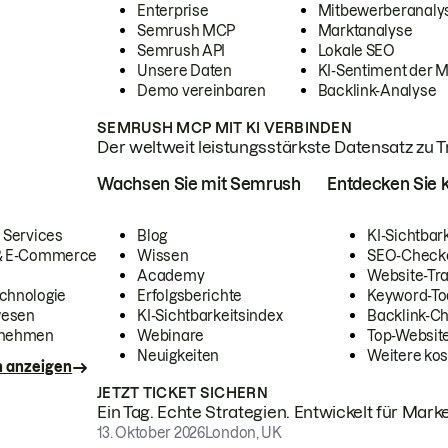
Enterprise
Mitbewerberanaly
Semrush MCP
Marktanalyse
Semrush API
Lokale SEO
Unsere Daten
KI-Sentiment der 
Demo vereinbaren
Backlink-Analyse
SEMRUSH MCP MIT KI VERBINDEN
Der weltweit leistungsstärkste Datensatz zu Tra
Wachsen Sie mit Semrush
Entdecken Sie k
 Services
Blog
KI-Sichtbar
 & E-Commerce
Wissen
SEO-Check
Academy
Website-Tra
chnologie
Erfolgsberichte
Keyword-To
wesen
KI-Sichtbarkeitsindex
Backlink-C
rnehmen
Webinare
Top-Website
Neuigkeiten
Weitere kos
n anzeigen
JETZT TICKET SICHERN
Ein Tag. Echte Strategien. Entwickelt für Marke
13. Oktober 2026
London, UK