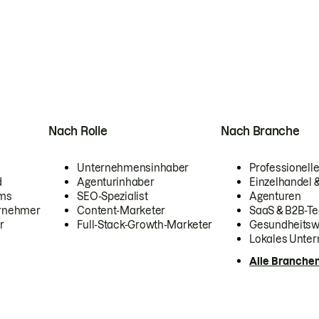
Nach Rolle
Nach Branche
Unternehmensinhaber
Professionelle
d
Agenturinhaber
Einzelhandel
ams
SEO-Spezialist
Agenturen
ernehmer
Content-Marketer
SaaS & B2B-Te
r
Full-Stack-Growth-Marketer
Gesundheits
Lokales Unte
Alle Branche