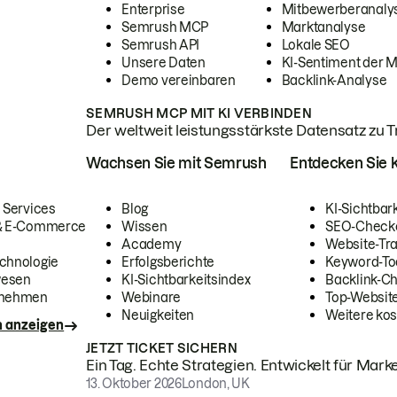
Enterprise
Mitbewerberanaly
Semrush MCP
Marktanalyse
Semrush API
Lokale SEO
Unsere Daten
KI-Sentiment der 
Demo vereinbaren
Backlink-Analyse
SEMRUSH MCP MIT KI VERBINDEN
Der weltweit leistungsstärkste Datensatz zu Tra
Wachsen Sie mit Semrush
Entdecken Sie k
 Services
Blog
KI-Sichtbar
 & E-Commerce
Wissen
SEO-Check
Academy
Website-Tra
chnologie
Erfolgsberichte
Keyword-To
wesen
KI-Sichtbarkeitsindex
Backlink-C
rnehmen
Webinare
Top-Website
Neuigkeiten
Weitere kos
n anzeigen
JETZT TICKET SICHERN
Ein Tag. Echte Strategien. Entwickelt für Marke
13. Oktober 2026
London, UK