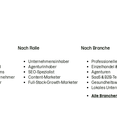
Nach Rolle
Nach Branche
Unternehmensinhaber
Professionelle
d
Agenturinhaber
Einzelhandel
ams
SEO-Spezialist
Agenturen
ernehmer
Content-Marketer
SaaS & B2B-Te
r
Full-Stack-Growth-Marketer
Gesundheits
Lokales Unte
Alle Branche