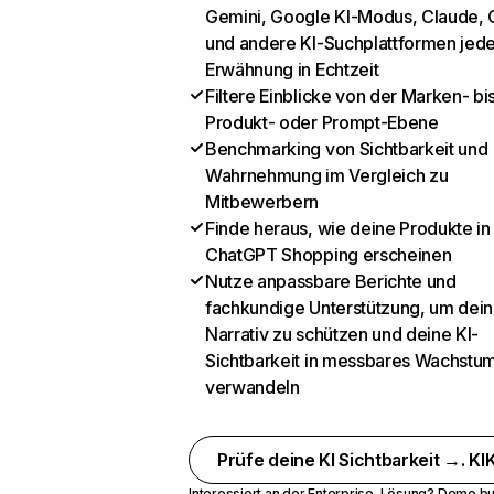
Gemini, Google KI-Modus, Claude, 
und andere KI-Suchplattformen jed
Erwähnung in Echtzeit
Filtere Einblicke von der Marken- bi
Produkt- oder Prompt-Ebene
Benchmarking von Sichtbarkeit und
Wahrnehmung im Vergleich zu
Mitbewerbern
Finde heraus, wie deine Produkte in
ChatGPT Shopping erscheinen
Nutze anpassbare Berichte und
fachkundige Unterstützung, um dein
Narrativ zu schützen und deine KI-
Sichtbarkeit in messbares Wachstu
verwandeln
Prüfe deine KI Sichtbarkeit →. KIK
Interessiert an der Enterprise-Lösung?
Demo bu