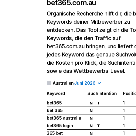
bet365.com.au
Organische Recherche
hilft dir, die
Keywords deiner Mitbewerber zu
entdecken. Das Tool zeigt dir die T
Keywords, die den Traffic auf
bet365.com.au bringen, und liefert d
jedes Keyword das genaue Suchvo
die Kosten pro Klick, die Suchintent
sowie das Wettbewerbs-Level.
Australien
Juni 2026
Keyword
Suchintention
Positi
bet365
1
N
T
bet 365
1
N
bet365 australia
1
N
bet365 login
1
N
T
365 bet
1
N