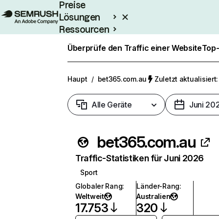
Preise
Lösungen
Ressourcen
Enterprise
Überprüfe den Traffic einer Website
Top-
Haupt
/
bet365.com.au
Zuletzt aktualisiert:
Alle Geräte
Juni 20
bet365.com.au
Traffic-Statistiken für Juni 2026
Sport
Globaler Rang
:
Länder-Rang
:
Weltweit
Australien
17.753
320