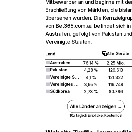
Mitbewerber an und beginne mit de
Erschließung von Märkten, die bisla
übersehen wurden. Die Kernzielgru
von Bet365.com.au befindet sich in
Australien, gefolgt von Pakistan un
Vereinigte Staaten.
Alle Geräte
Land
Australien
76,14 %
2,25 Mio.
Pakistan
4,28 %
126.613
Vereinigte Staaten
4,1 %
121.322
Vereinigtes Königreich
3,95 %
116.748
Südkorea
2,73 %
80.786
Alle Länder anzeigen →
10x täglich Einblicke. Kostenlos!