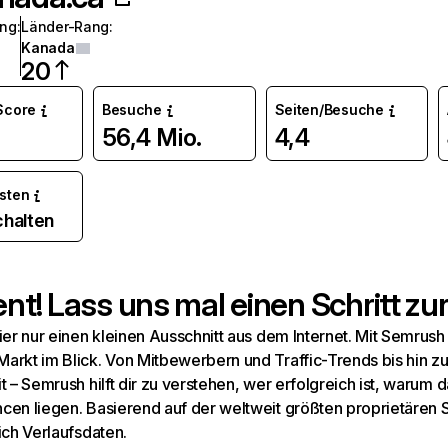
ang
:
Länder-Rang
:
Kanada
20
 Score
Besuche
Seiten/Besuche
56,4 Mio.
4,4
osten
chalten
t! Lass uns mal einen Schritt zur
hier nur einen kleinen Ausschnitt aus dem Internet. Mit Semru
arkt im Blick. Von Mitbewerbern und Traffic-Trends bis hin z
t – Semrush hilft dir zu verstehen, wer erfolgreich ist, warum d
cen liegen. Basierend auf der weltweit größten proprietären
ich Verlaufsdaten.