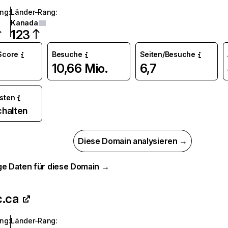
ang
:
Länder-Rang
:
Kanada
123
 Score
Besuche
Seiten/Besuche
10,66 Mio.
6,7
osten
chalten
Diese Domain analysieren →
ge Daten für diese Domain →
c.ca
ang
:
Länder-Rang
: