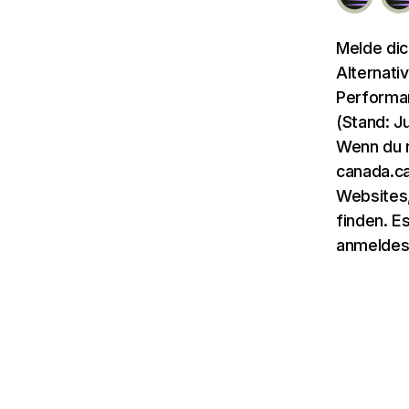
Melde dic
Alternati
Performan
(Stand: J
Wenn du n
canada.ca
Websites,
finden. E
anmeldes