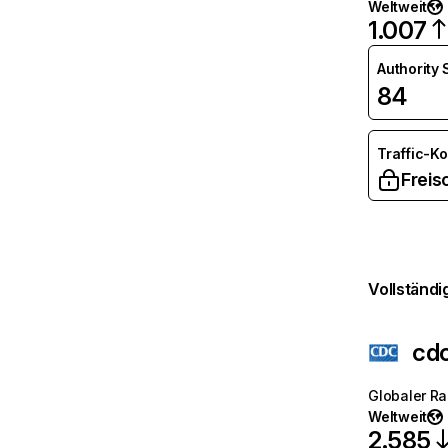
Weltweit
1.007
Authority
84
Traffic-K
Freis
Vollständi
cd
Globaler R
Weltweit
2.585