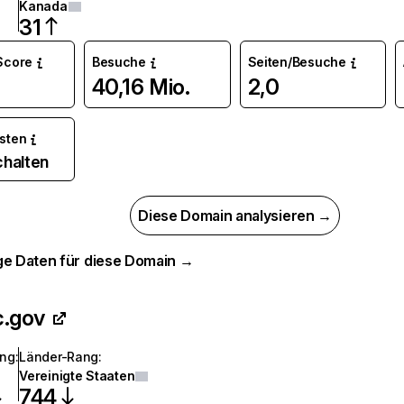
Kanada
31
 Score
Besuche
Seiten/Besuche
40,16 Mio.
2,0
osten
chalten
Diese Domain analysieren →
ge Daten für diese Domain →
c.gov
ang
:
Länder-Rang
:
Vereinigte Staaten
744