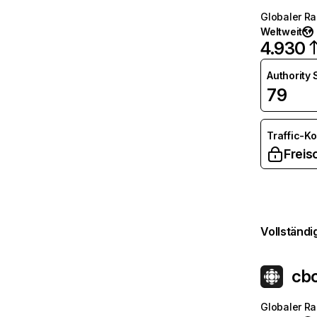
Globaler R
Weltweit
4.930
Authority
79
Traffic-K
Freis
Vollständi
cb
Globaler R