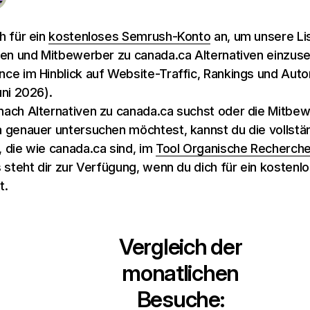
h für ein
kostenloses Semrush-Konto
an, um unsere Li
ven und Mitbewerber zu canada.ca Alternativen einzus
ce im Hinblick auf Website-Traffic, Rankings und Autor
uni 2026).
ach Alternativen zu canada.ca suchst oder die Mitbe
 genauer untersuchen möchtest, kannst du die vollstän
 die wie canada.ca sind, im
Tool Organische Recherch
s steht dir zur Verfügung, wenn du dich für ein kostenl
t.
Vergleich der
monatlichen
Besuche: