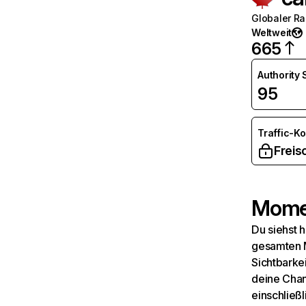
Globaler R
Weltweit
665
Authority
95
Traffic-K
Freis
Momen
Du siehst 
gesamten M
Sichtbarkei
deine Chan
einschließl