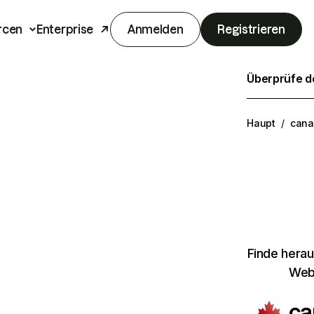
rcen
Enterprise
Anmelden
Registrieren
Überprüfe de
Haupt
/
cana
Finde herau
Webs
ca