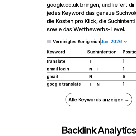
google.co.uk bringen, und liefert dir
jedes Keyword das genaue Suchvo
die Kosten pro Klick, die Suchintent
sowie das Wettbewerbs-Level.
Vereinigtes Königreich
Juni 2026
Keyword
Suchintention
Positi
translate
1
I
gmail login
1
N
T
gmail
8
N
google translate
1
I
N
Alle Keywords anzeigen →
Backlink Analytic