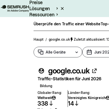
Preise
Lösungen
Ressourcen
Enterprise
Überprüfe den Traffic einer Website
Top-
Haupt
/
google.co.uk
Zuletzt aktualisiert: 1
Alle Geräte
Juni 20
google.co.uk
Traffic-Statistiken für Juni 2026
Bildung
Globaler Rang
:
Länder-Rang
:
Weltweit
Vereinigtes Königreich
338
14