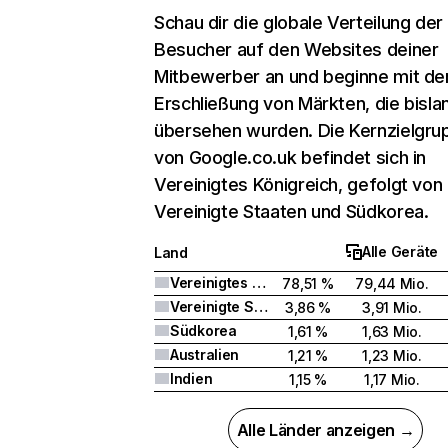
Schau dir die globale Verteilung der
Besucher auf den Websites deiner
Mitbewerber an und beginne mit de
Erschließung von Märkten, die bisla
übersehen wurden. Die Kernzielgru
von Google.co.uk befindet sich in
Vereinigtes Königreich, gefolgt von
Vereinigte Staaten und Südkorea.
Alle Geräte
Land
Vereinigtes Königreich
78,51 %
79,44 Mio.
Vereinigte Staaten
3,86 %
3,91 Mio.
Südkorea
1,61 %
1,63 Mio.
Australien
1,21 %
1,23 Mio.
Indien
1,15 %
1,17 Mio.
Alle Länder anzeigen →