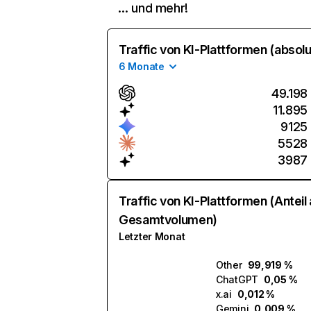
… und mehr!
Traffic von KI-Plattformen (absolu
6 Monate
49.198
11.895
9125
5528
3987
Traffic von KI-Plattformen (Anteil
Gesamtvolumen)
Letzter Monat
Other
99,919 %
ChatGPT
0,05 %
x.ai
0,012 %
Gemini
0,009 %