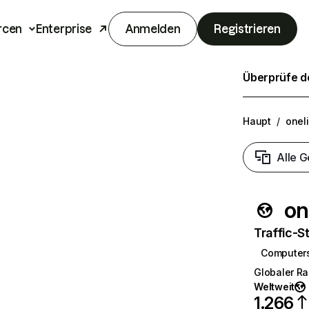
rcen
Enterprise
Anmelden
Registrieren
Überprüfe de
Haupt
/
oneli
Alle G
on
Traffic-St
Computers
Globaler R
Weltweit
1.266