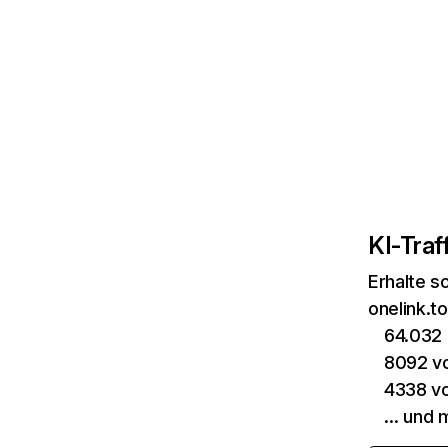
KI-Traff
Erhalte s
onelink.t
64.032 
8092 vo
4338 v
… und 