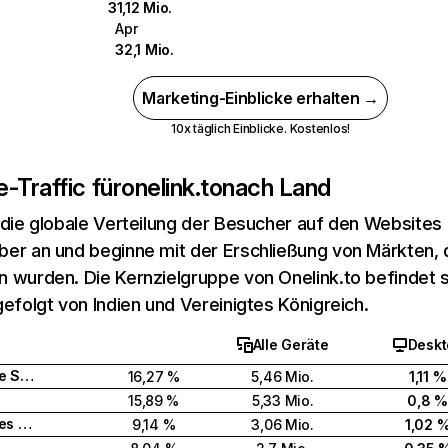
31,12 Mio.
Apr
32,1 Mio.
Marketing-Einblicke erhalten →
10x täglich Einblicke. Kostenlos!
-Traffic für
onelink.to
nach Land
 die globale Verteilung der Besucher auf den Websites
er an und beginne mit der Erschließung von Märkten, d
 wurden. Die Kernzielgruppe von Onelink.to befindet si
gefolgt von Indien und Vereinigtes Königreich.
Alle Geräte
Deskt
Vereinigte Staaten
16,27 %
5,46 Mio.
1,11 %
15,89 %
5,33 Mio.
0,8 %
Vereinigtes Königreich
9,14 %
3,06 Mio.
1,02 