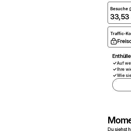
Besuche
33,53 
Traffic-K
Freis
Enthüll
Auf we
Ihre wi
Wie si
Momen
Du siehst 