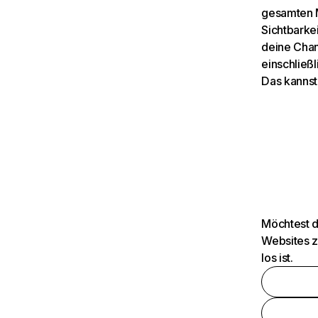
gesamten M
Sichtbarkei
deine Chan
einschließl
Das kannst
Möchtest d
Websites z
los ist.