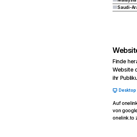
Saudi-Ar
Website
Finde her
Website d
ihr Publi
Desktop
Auf onelin
von google
onelink.to