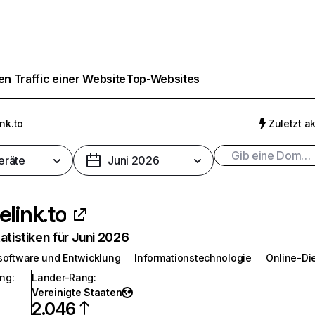
n Traffic einer Website
Top-Websites
nk.to
Zuletzt ak
eräte
Juni 2026
elink.to
atistiken für Juni 2026
oftware und Entwicklung
Informationstechnologie
Online-Di
ang
:
Länder-Rang
:
Vereinigte Staaten
2.046