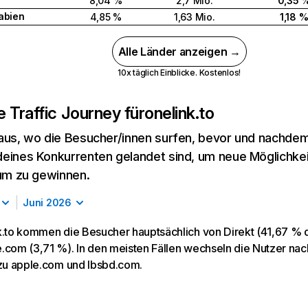
8,04 %
2,7 Mio.
0,35 
abien
4,85 %
1,63 Mio.
1,18 
Alle Länder anzeigen →
10x täglich Einblicke. Kostenlos!
 Traffic Journey für
onelink.to
aus, wo die Besucher/innen surfen, bevor und nachdem
eines Konkurrenten gelandet sind, um neue Möglichke
kum zu gewinnen.
Juni 2026
k.to kommen die Besucher hauptsächlich von Direkt (41,67 % de
.com (3,71 %). In den meisten Fällen wechseln die Nutzer n
 zu apple.com und lbsbd.com.