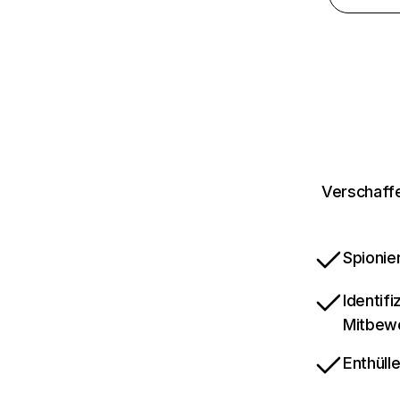
Verschaffe
Spionie
Identif
Mitbew
Enthüll