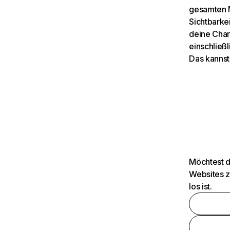
gesamten M
Sichtbarkei
deine Chan
einschließl
Das kannst
Möchtest d
Websites z
los ist.