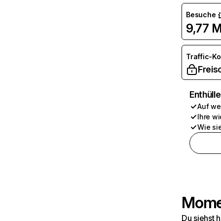
Besuche
9,77 M
Traffic-K
Freis
Enthüll
Auf we
Ihre wi
Wie si
Momen
Du siehst 