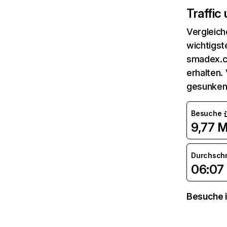
Traffic
Vergleich
wichtigst
smadex.co
erhalten.
gesunken
Besuche
9,77 M
Durchsch
06:07
Besuche i