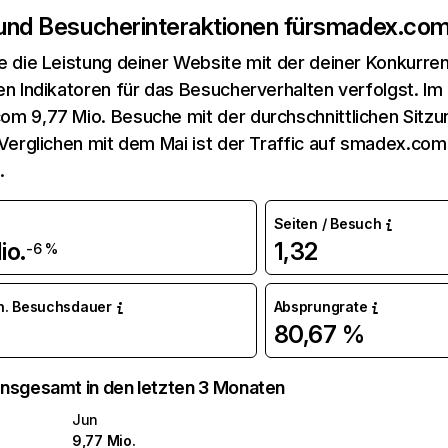
 und Besucherinteraktionen für
smadex.co
e die Leistung deiner Website mit der deiner Konkurren
en Indikatoren für das Besucherverhalten verfolgst. Im 
m 9,77 Mio. Besuche mit der durchschnittlichen Sitz
 Verglichen mit dem Mai ist der Traffic auf smadex.co
.
Seiten / Besuch
io.
1,32
-6 %
n. Besuchsdauer
Absprungrate
80,67 %
nsgesamt in den letzten 3 Monaten
Jun
9,77 Mio.