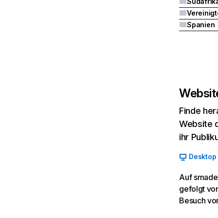
Südafrik
Spanien
Website
Finde her
Website d
ihr Publi
Desktop
Auf smadex
gefolgt vo
Besuch vo