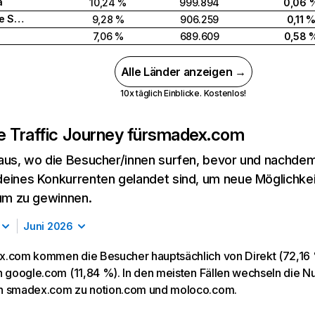
a
10,24 %
999.894
0,06 
Vereinigte Staaten
9,28 %
906.259
0,11 
7,06 %
689.609
0,58 
Alle Länder anzeigen →
10x täglich Einblicke. Kostenlos!
 Traffic Journey für
smadex.com
aus, wo die Besucher/innen surfen, bevor und nachdem
eines Konkurrenten gelandet sind, um neue Möglichke
kum zu gewinnen.
Juni 2026
.com kommen die Besucher hauptsächlich von Direkt (72,16 %
n google.com (11,84 %). In den meisten Fällen wechseln die 
n smadex.com zu notion.com und moloco.com.