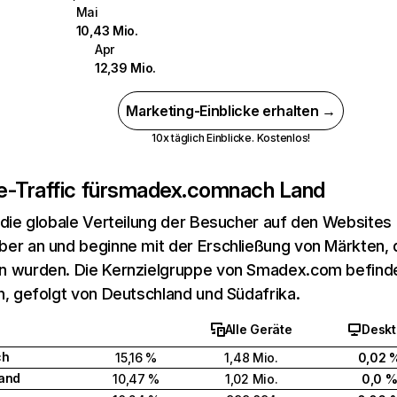
Mai
10,43 Mio.
Apr
12,39 Mio.
Marketing-Einblicke erhalten →
10x täglich Einblicke. Kostenlos!
-Traffic für
smadex.com
nach Land
 die globale Verteilung der Besucher auf den Websites
er an und beginne mit der Erschließung von Märkten, d
 wurden. Die Kernzielgruppe von Smadex.com befindet
h, gefolgt von Deutschland und Südafrika.
Alle Geräte
Desk
ch
15,16 %
1,48 Mio.
0,02 
and
10,47 %
1,02 Mio.
0,0 