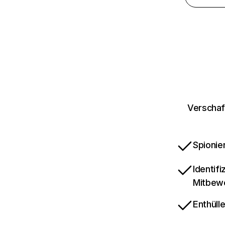
Verschaf
Spionie
Identif
Mitbew
Enthüll