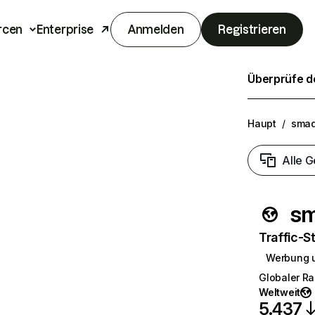
rcen
Enterprise
Anmelden
Registrieren
Überprüfe de
Haupt
/
smad
Alle G
sm
Traffic-St
Werbung 
Globaler R
Weltweit
5.437