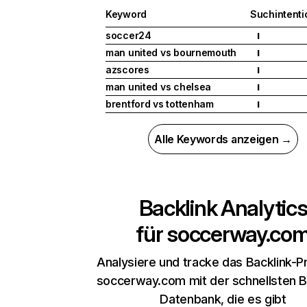
Keyword
Suchintenti
soccer24
I
man united vs bournemouth
I
azscores
I
man united vs chelsea
I
brentford vs tottenham
I
Alle Keywords anzeigen →
Backlink Analytic
für
soccerway.co
Analysiere und tracke das Backlink-Pr
soccerway.com mit der schnellsten B
Datenbank, die es gibt