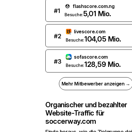
flashscore.com.ng
#
1
5,01 Mio.
Besuche:
livescore.com
#
2
104,05 Mio.
Besuche:
sofascore.com
#
3
128,59 Mio.
Besuche:
Mehr Mitbewerber anzeigen →
Organischer und bezahlter
Website-Traffic für
soccerway.com
Finde heraus, wie die Zielgruppe de