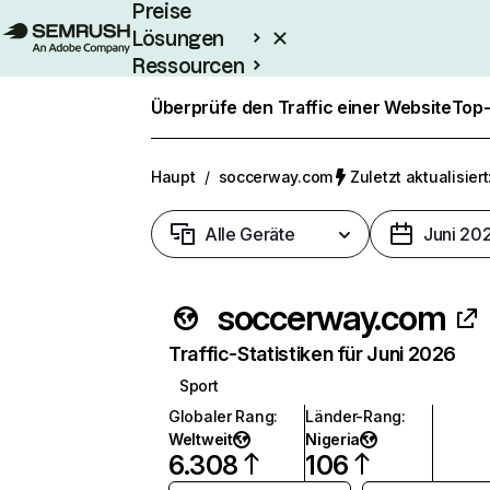
Preise
Lösungen
Ressourcen
Enterprise
Überprüfe den Traffic einer Website
Top-
Haupt
/
soccerway.com
Zuletzt aktualisiert
Alle Geräte
Juni 20
soccerway.com
Traffic-Statistiken für Juni 2026
Sport
Globaler Rang
:
Länder-Rang
:
Weltweit
Nigeria
6.308
106