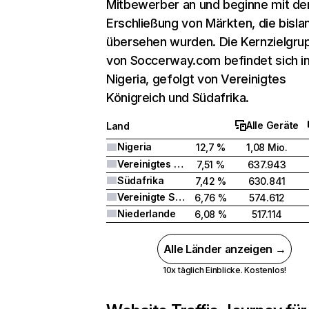
Mitbewerber an und beginne mit de
Erschließung von Märkten, die bisla
übersehen wurden. Die Kernzielgru
von Soccerway.com befindet sich i
Nigeria, gefolgt von Vereinigtes
Königreich und Südafrika.
Alle Geräte
Land
Nigeria
12,7 %
1,08 Mio.
Vereinigtes Königreich
7,51 %
637.943
Südafrika
7,42 %
630.841
Vereinigte Staaten
6,76 %
574.612
Niederlande
6,08 %
517.114
Alle Länder anzeigen →
10x täglich Einblicke. Kostenlos!