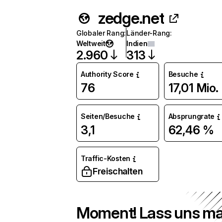
zedge.net
Globaler Rang
:
Länder-Rang
:
Weltweit
Indien
2.960
313
Authority Score
Besuche
76
17,01 Mio.
Seiten/Besuche
Absprungrate
3,1
62,46 %
Traffic-Kosten
Freischalten
Moment! Lass uns ma