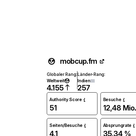
mobcup.fm
Globaler Rang
:
Länder-Rang
:
Weltweit
Indien
4.155
257
Authority Score
Besuche
51
12,48 Mio
Seiten/Besuche
Absprungrate
4,1
35,34 %