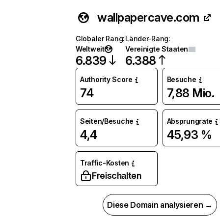
wallpapercave.com
Globaler Rang
:
Länder-Rang
:
Weltweit
Vereinigte Staaten
6.839
6.388
Authority Score
Besuche
74
7,88 Mio.
Seiten/Besuche
Absprungrate
4,4
45,93 %
Traffic-Kosten
Freischalten
Diese Domain analysieren →