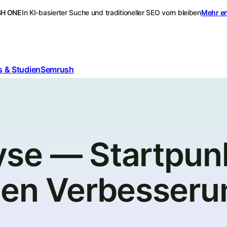
H ONE
In KI-basierter Suche und traditioneller SEO vorn bleiben
Mehr e
 & Studien
Semrush
se — Startpunk
gen Verbesseru