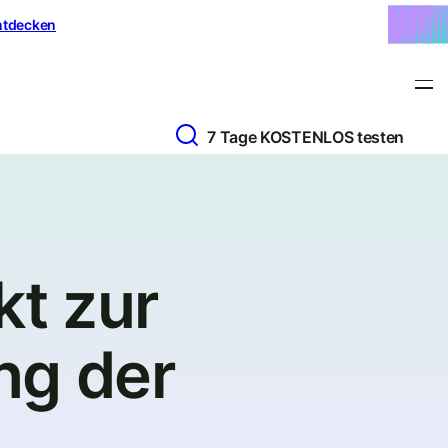
ntdecken
7 Tage KOSTENLOS testen
t zur
ng der