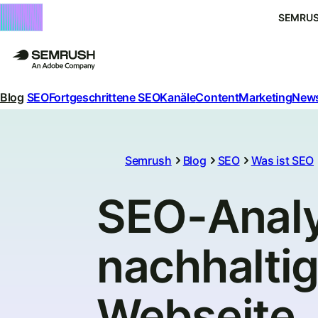
SEMRUS
Blog
SEO
Fortgeschrittene SEO
Kanäle
Content
Marketing
News
Semrush
Blog
SEO
Was ist SEO
SEO-Analy
nachhalti
Webseite