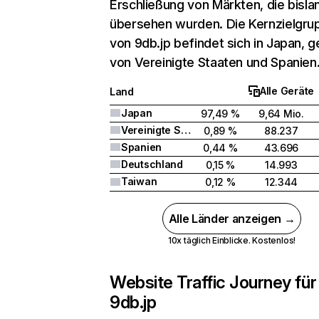
Erschließung von Märkten, die bisla
übersehen wurden. Die Kernzielgru
von 9db.jp befindet sich in Japan, g
von Vereinigte Staaten und Spanien
Alle Geräte
Land
Japan
97,49 %
9,64 Mio.
Vereinigte Staaten
0,89 %
88.237
Spanien
0,44 %
43.696
Deutschland
0,15 %
14.993
Taiwan
0,12 %
12.344
Alle Länder anzeigen →
10x täglich Einblicke. Kostenlos!
Website Traffic Journey für
9db.jp