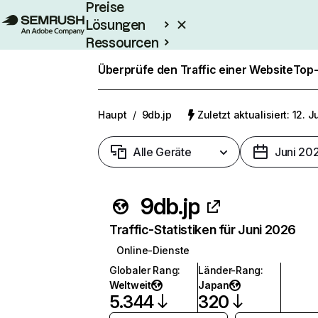
Preise
Lösungen
Ressourcen
Enterprise
Überprüfe den Traffic einer Website
Top-
Haupt
/
9db.jp
Zuletzt aktualisiert: 12. J
Alle Geräte
Juni 20
9db.jp
Traffic-Statistiken für Juni 2026
Online-Dienste
Globaler Rang
:
Länder-Rang
:
Weltweit
Japan
5.344
320