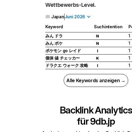
Wettbewerbs-Level.
Japan
Juni 2026
Keyword
Suchintention
P
みん ドラ
1
N
みん ポケ
1
N
ポケモン go レイド
1
I
個体 値 チェッカー
1
K
ドラクエ ウォーク 攻略
1
I
Alle Keywords anzeigen →
Backlink Analytic
für
9db.jp