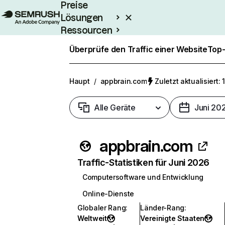
Preise
Lösungen
Ressourcen
Enterprise
Überprüfe den Traffic einer Website
Top-
Haupt
/
appbrain.com
Zuletzt aktualisiert: 
Alle Geräte
Juni 20
appbrain.com
Traffic-Statistiken für Juni 2026
Computersoftware und Entwicklung
Online-Dienste
Globaler Rang
:
Länder-Rang
:
Weltweit
Vereinigte Staaten