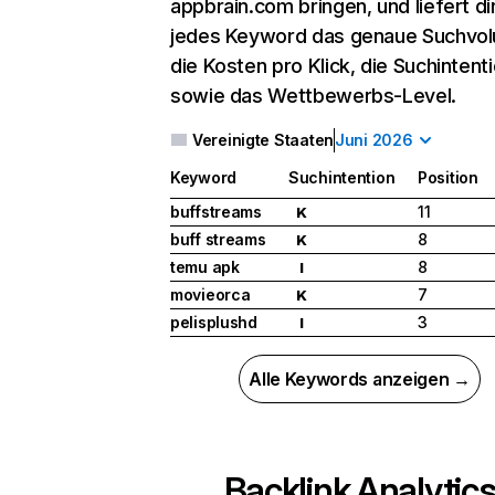
appbrain.com bringen, und liefert dir
jedes Keyword das genaue Suchvo
die Kosten pro Klick, die Suchintent
sowie das Wettbewerbs-Level.
Vereinigte Staaten
Juni 2026
Keyword
Suchintention
Position
buffstreams
11
K
buff streams
8
K
temu apk
8
I
movieorca
7
K
pelisplushd
3
I
Alle Keywords anzeigen →
Backlink Analytic