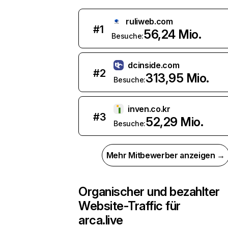
ruliweb.com
#
1
56,24 Mio.
Besuche:
dcinside.com
#
2
313,95 Mio.
Besuche:
inven.co.kr
#
3
52,29 Mio.
Besuche:
Mehr Mitbewerber anzeigen →
Organischer und bezahlter
Website-Traffic für
arca.live