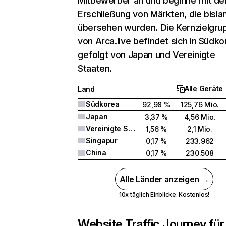
Mitbewerber an und beginne mit de
Erschließung von Märkten, die bisla
übersehen wurden. Die Kernzielgru
von Arca.live befindet sich in Südko
gefolgt von Japan und Vereinigte
Staaten.
Alle Geräte
Land
Südkorea
92,98 %
125,76 Mio.
Japan
3,37 %
4,56 Mio.
Vereinigte Staaten
1,56 %
2,1 Mio.
Singapur
0,17 %
233.962
China
0,17 %
230.508
Alle Länder anzeigen →
10x täglich Einblicke. Kostenlos!
Website Traffic Journey für