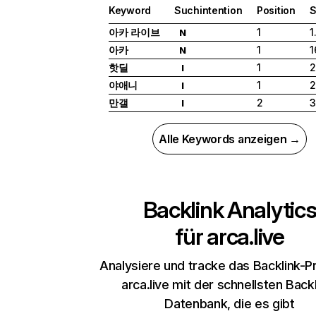
Keyword
Suchintention
Position
S
아카 라이브
1
1
N
아카
1
1
N
핫딜
1
2
I
야애니
1
2
I
만갤
2
3
I
Alle Keywords anzeigen →
Backlink Analytic
für
arca.live
Analysiere und tracke das Backlink-Pr
arca.live mit der schnellsten Backl
Datenbank, die es gibt