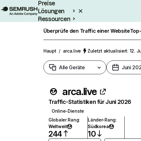
Preise
Lösungen
Ressourcen
Enterprise
Überprüfe den Traffic einer Website
Top-
Haupt
/
arca.live
Zuletzt aktualisiert: 12. J
Alle Geräte
Juni 20
arca.live
Traffic-Statistiken für Juni 2026
Online-Dienste
Globaler Rang
:
Länder-Rang
:
Weltweit
Südkorea
244
10