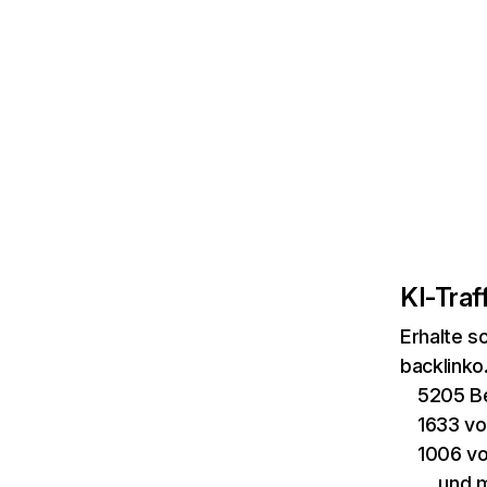
KI-Traff
Erhalte s
backlinko
5205 B
1633 vo
1006 vo
… und 