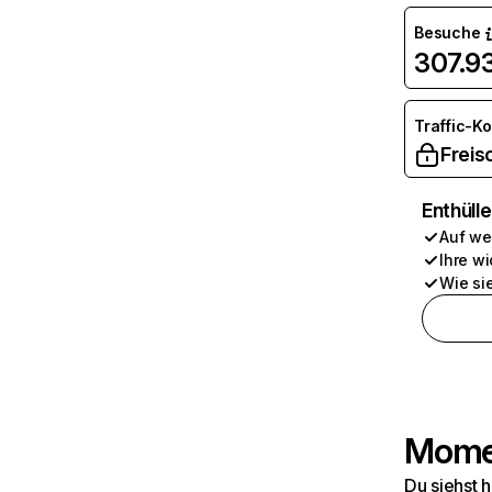
Besuche
307.9
Traffic-K
Freis
Enthüll
Auf we
Ihre wi
Wie si
Momen
Du siehst 