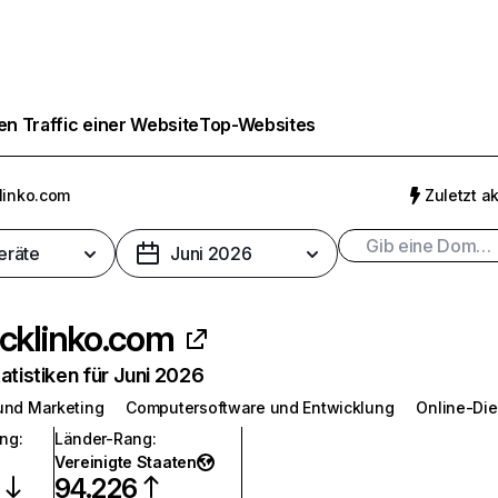
n Traffic einer Website
Top-Websites
linko.com
Zuletzt ak
eräte
Juni 2026
cklinko.com
atistiken für Juni 2026
und Marketing
Computersoftware und Entwicklung
Online-Die
ang
:
Länder-Rang
:
Vereinigte Staaten
94.226