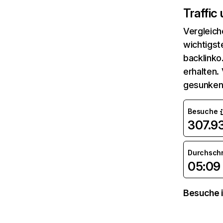
Traffic
Vergleich
wichtigst
backlinko
erhalten.
gesunken
Besuche
307.9
Durchsch
05:09
Besuche i