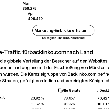
Mai
356.275
Apr
409.470
Marketing-Einblicke erhalten →
10x täglich Einblicke. Kostenlos!
-Traffic für
backlinko.com
nach Land
 die globale Verteilung der Besucher auf den Websites
er an und beginne mit der Erschließung von Märkten, d
 wurden. Die Kernzielgruppe von Backlinko.com befind
e Staaten, gefolgt von Indien und Vereinigtes Königreic
Alle Geräte
Desk
Vereinigte Staaten
23,92 %
73.657
76,42
13,62 %
41.926
100,0