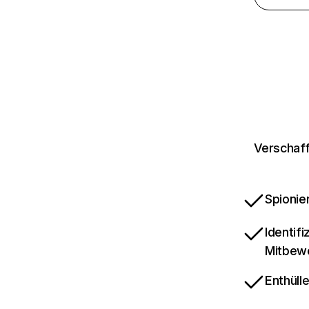
Verschaff
Spionie
Identif
Mitbew
Enthüll