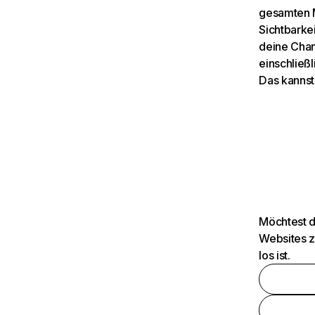
gesamten M
Sichtbarkei
deine Chan
einschließl
Das kannst
Möchtest d
Websites z
los ist.