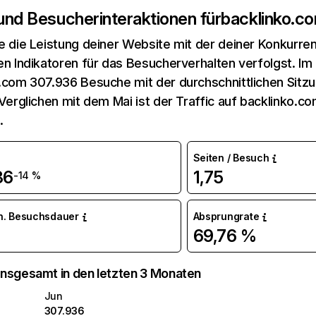
 und Besucherinteraktionen für
backlinko.c
e die Leistung deiner Website mit der deiner Konkurren
en Indikatoren für das Besucherverhalten verfolgst. Im 
.com 307.936 Besuche mit der durchschnittlichen Sit
 Verglichen mit dem Mai ist der Traffic auf backlinko.
.
Seiten / Besuch
36
1,75
-14 %
n. Besuchsdauer
Absprungrate
69,76 %
nsgesamt in den letzten 3 Monaten
Jun
307.936