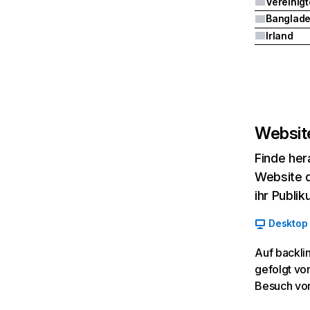
Banglad
Irland
Website
Finde her
Website d
ihr Publi
Desktop
Auf backli
gefolgt vo
Besuch vo