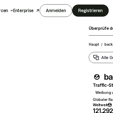
rcen
Enterprise
Anmelden
Registrieren
Überprüfe de
Haupt
/
back
Alle G
ba
Traffic-St
Werbung 
Globaler R
Weltweit
121.292