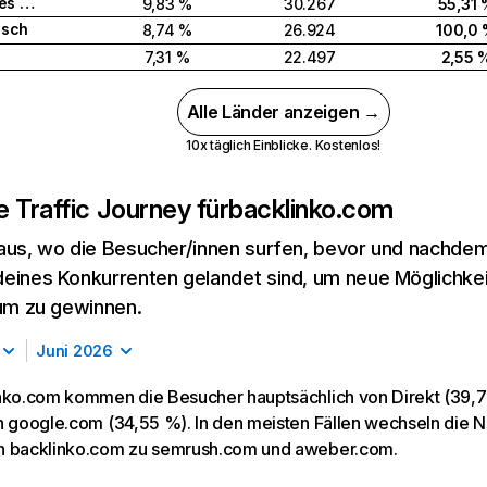
Vereinigtes Königreich
9,83 %
30.267
55,31
esch
8,74 %
26.924
100,0
7,31 %
22.497
2,55 
Alle Länder anzeigen →
10x täglich Einblicke. Kostenlos!
 Traffic Journey für
backlinko.com
aus, wo die Besucher/innen surfen, bevor und nachdem
eines Konkurrenten gelandet sind, um neue Möglichke
kum zu gewinnen.
Juni 2026
nko.com kommen die Besucher hauptsächlich von Direkt (39,7 
n google.com (34,55 %). In den meisten Fällen wechseln die 
n backlinko.com zu semrush.com und aweber.com.