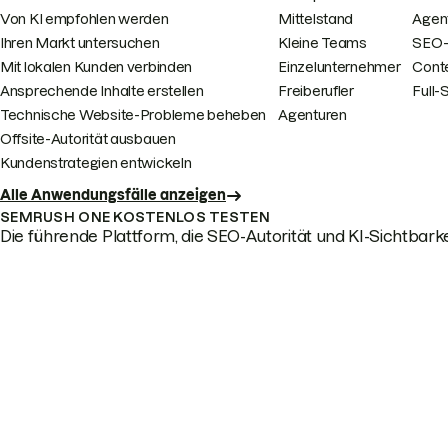
Von KI empfohlen werden
Mittelstand
Agen
Ihren Markt untersuchen
Kleine Teams
SEO-
Mit lokalen Kunden verbinden
Einzelunternehmer
Cont
Ansprechende Inhalte erstellen
Freiberufler
Full
Technische Website-Probleme beheben
Agenturen
Offsite-Autorität ausbauen
Kundenstrategien entwickeln
Alle Anwendungsfälle anzeigen
SEMRUSH ONE KOSTENLOS TESTEN
Die führende Plattform, die SEO-Autorität und KI-Sichtbarkei