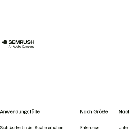
Anwendungsfälle
Nach Größe
Nach
Sichtbarkeit in der Suche erhöhen
Enterprise
Unte