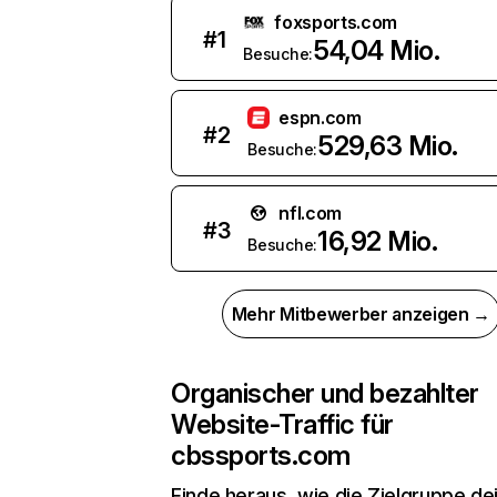
foxsports.com
#
1
54,04 Mio.
Besuche:
espn.com
#
2
529,63 Mio.
Besuche:
nfl.com
#
3
16,92 Mio.
Besuche:
Mehr Mitbewerber anzeigen →
Organischer und bezahlter
Website-Traffic für
cbssports.com
Finde heraus, wie die Zielgruppe de