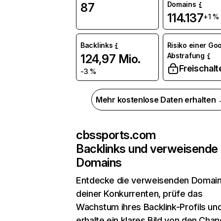
Domains
87
114.137
+1 %
Backlinks
Risiko einer Go
Abstrafung
124,97 Mio.
Freischalt
-3 %
Mehr kostenlose Daten erhalten
cbssports.com
Backlinks und verweisende
Domains
Entdecke die verweisenden Domai
deiner Konkurrenten, prüfe das
Wachstum ihres Backlink-Profils un
erhalte ein klares Bild von den Chan