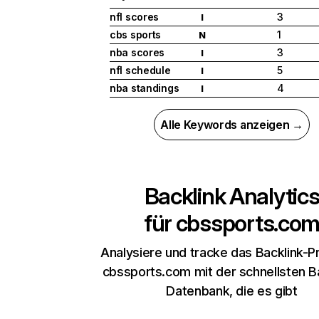
nfl scores
3
I
cbs sports
1
N
nba scores
3
I
nfl schedule
5
I
nba standings
4
I
Alle Keywords anzeigen →
Backlink Analytic
für
cbssports.co
Analysiere und tracke das Backlink-Pr
cbssports.com mit der schnellsten B
Datenbank, die es gibt