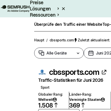
Preise
Lösungen
Ressourcen
Enterprise
Überprüfe den Traffic einer Website
Top-
Haupt
/
cbssports.com
Zuletzt aktualisiert:
Alle Geräte
Juni 20
cbssports.com
Traffic-Statistiken für Juni 2026
Sport
Globaler Rang
:
Länder-Rang
:
Weltweit
Vereinigte Staaten
1.508
369