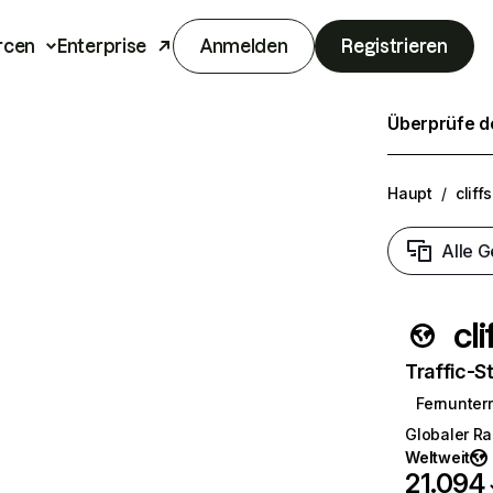
rcen
Enterprise
Anmelden
Registrieren
Überprüfe de
Haupt
/
clif
Alle G
cl
Traffic-St
Fernunterr
Globaler R
Weltweit
21.094