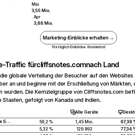
Mai
3,55 Mio.
Apr
3,88 Mio.
Marketing-Einblicke erhalten →
10x täglich Einblicke. Kostenlos!
-Traffic für
cliffsnotes.com
nach Land
 die globale Verteilung der Besucher auf den Websites
er an und beginne mit der Erschließung von Märkten, d
 wurden. Die Kernzielgruppe von Cliffsnotes.com befin
e Staaten, gefolgt von Kanada und Indien.
Alle Geräte
Deskt
Vereinigte Staaten
59,2 %
1,45 Mio.
67,38 
5,32 %
129.892
77,34 