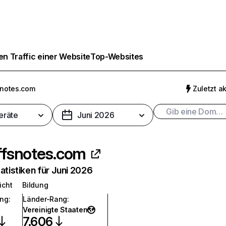
n Traffic einer Website
Top-Websites
fsnotes.com
Zuletzt ak
eräte
Juni 2026
iffsnotes.com
atistiken für Juni 2026
icht
Bildung
ang
:
Länder-Rang
:
Vereinigte Staaten
7.606