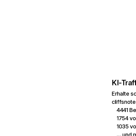
KI-Traff
Erhalte s
cliffsnot
4441 B
1754 vo
1035 vo
… und 