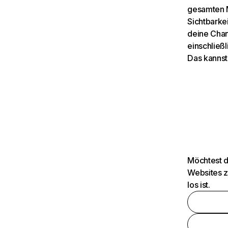
gesamten M
Sichtbarkei
deine Chan
einschließl
Das kannst
Möchtest d
Websites z
los ist.