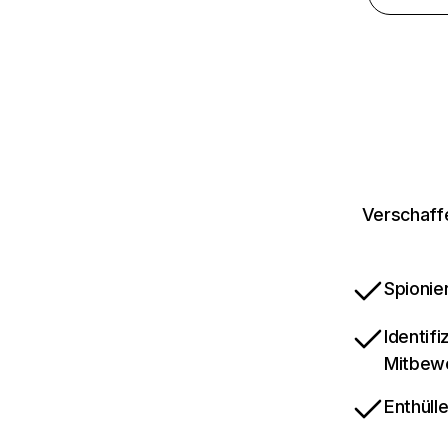
Verschaffe
Spionie
Identif
Mitbew
Enthüll