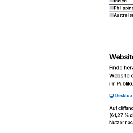
Indien
Philippin
Australie
Website
Finde her
Website d
ihr Publi
Desktop
Auf cliffs
(61,27 % de
Nutzer nac