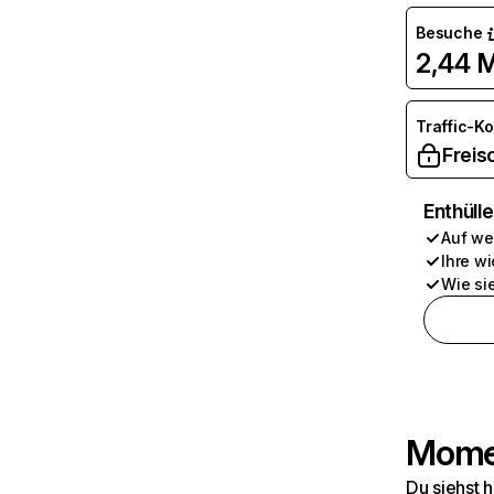
Besuche
2,44 M
Traffic-K
Freis
Enthüll
Auf we
Ihre wi
Wie si
Momen
Du siehst 