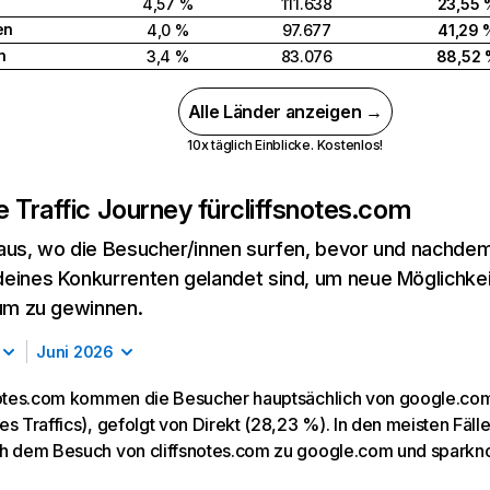
4,57 %
111.638
23,55 
en
4,0 %
97.677
41,29 
n
3,4 %
83.076
88,52
Alle Länder anzeigen →
10x täglich Einblicke. Kostenlos!
 Traffic Journey für
cliffsnotes.com
aus, wo die Besucher/innen surfen, bevor und nachdem
eines Konkurrenten gelandet sind, um neue Möglichke
kum zu gewinnen.
Juni 2026
notes.com kommen die Besucher hauptsächlich von google.co
s Traffics), gefolgt von Direkt (28,23 %). In den meisten Fäl
h dem Besuch von cliffsnotes.com zu google.com und sparkn