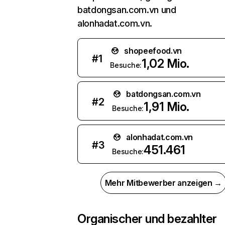
batdongsan.com.vn und
alonhadat.com.vn.
shopeefood.vn
#
1
1,02 Mio.
Besuche:
batdongsan.com.vn
#
2
1,91 Mio.
Besuche:
alonhadat.com.vn
#
3
451.461
Besuche:
Mehr Mitbewerber anzeigen →
Organischer und bezahlter