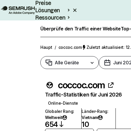
Preise
Lösungen
Ressourcen
Enterprise
Überprüfe den Traffic einer Website
Top-
Haupt
/
coccoc.com
Zuletzt aktualisiert: 12
Alle Geräte
Juni 20
coccoc.com
Traffic-Statistiken für Juni 2026
Online-Dienste
Globaler Rang
:
Länder-Rang
:
Weltweit
Vietnam
654
10