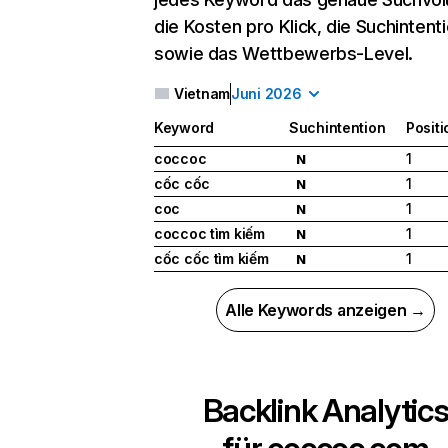
die Kosten pro Klick, die Suchintent
sowie das Wettbewerbs-Level.
Vietnam
Juni 2026
Keyword
Suchintention
Positi
coccoc
1
N
cốc cốc
1
N
coc
1
N
coccoc tìm kiếm
1
N
cốc cốc tìm kiếm
1
N
Alle Keywords anzeigen →
Backlink Analytic