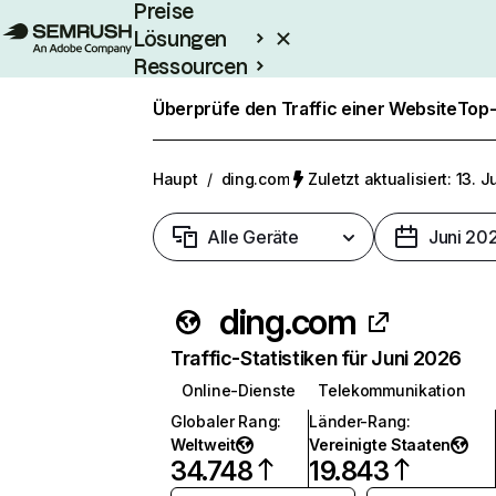
Preise
Lösungen
Ressourcen
Enterprise
Überprüfe den Traffic einer Website
Top-
Haupt
/
ding.com
Zuletzt aktualisiert: 13. J
Alle Geräte
Juni 20
ding.com
Traffic-Statistiken für Juni 2026
Online-Dienste
Telekommunikation
Globaler Rang
:
Länder-Rang
:
Weltweit
Vereinigte Staaten
34.748
19.843