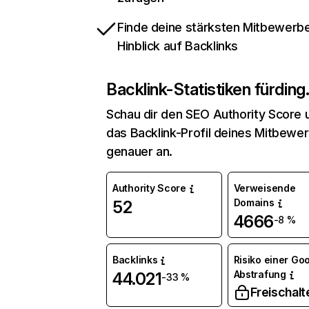
Finde deine stärksten Mitbewerbe
Hinblick auf Backlinks
Backlink-Statistiken für
ding
Schau dir den SEO Authority Score 
das Backlink-Profil deines Mitbewe
genauer an.
Authority Score
Verweisende
Domains
52
4666
-8 %
Backlinks
Risiko einer Go
Abstrafung
44.021
-33 %
Freischalt