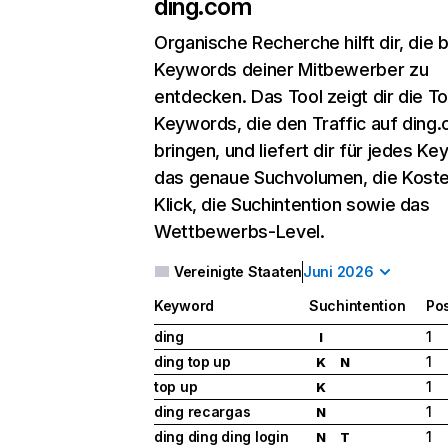
ding.com
Organische Recherche
hilft dir, die
Keywords deiner Mitbewerber zu
entdecken. Das Tool zeigt dir die T
Keywords, die den Traffic auf ding
bringen, und liefert dir für jedes K
das genaue Suchvolumen, die Koste
Klick, die Suchintention sowie das
Wettbewerbs-Level.
Vereinigte Staaten
Juni 2026
Keyword
Suchintention
Pos
ding
1
I
ding top up
1
K
N
top up
1
K
ding recargas
1
N
ding ding ding login
1
N
T