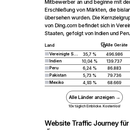
Mitbewerber an und beginne mit de
Erschließung von Märkten, die bisla
übersehen wurden. Die Kernzielgru
von Ding.com befindet sich in Verei
Staaten, gefolgt von Indien und Peru
Alle Geräte
Land
Vereinigte Staaten
35,7 %
496.986
Indien
10,04 %
139.737
Peru
6,24 %
86.883
Pakistan
5,73 %
79.736
Mexiko
4,93 %
68.669
Alle Länder anzeigen →
10x täglich Einblicke. Kostenlos!
Website Traffic Journey für