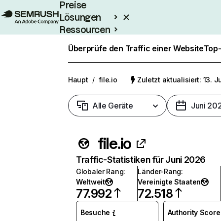
Preise
Lösungen
Ressourcen
Enterprise
Überprüfe den Traffic einer Website
Top-
Haupt
/
file.io
Zuletzt aktualisiert: 13. J
Alle Geräte
Juni 20
file.io
Traffic-Statistiken für Juni 2026
Globaler Rang
:
Länder-Rang
:
Weltweit
Vereinigte Staaten
77.992
72.518
Besuche
Authority Score