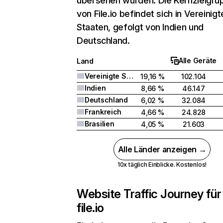
übersehen wurden. Die Kernzielgru
von File.io befindet sich in Vereinigt
Staaten, gefolgt von Indien und
Deutschland.
Alle Geräte
Land
Vereinigte Staaten
19,16 %
102.104
Indien
8,66 %
46.147
Deutschland
6,02 %
32.084
Frankreich
4,66 %
24.828
Brasilien
4,05 %
21.603
Alle Länder anzeigen →
10x täglich Einblicke. Kostenlos!
Website Traffic Journey für
file.io