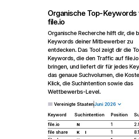
Organische Top-Keywords 
file.io
Organische Recherche
hilft dir, die
Keywords deiner Mitbewerber zu
entdecken. Das Tool zeigt dir die T
Keywords, die den Traffic auf file.io
bringen, und liefert dir für jedes K
das genaue Suchvolumen, die Koste
Klick, die Suchintention sowie das
Wettbewerbs-Level.
Vereinigte Staaten
Juni 2026
Keyword
Suchintention
Position
S
file.io
1
2.
N
file share
1
8.
K
I