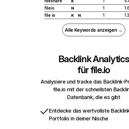
fileshare
1
5.
K
fileio
1
1.
N
file io
1
1.
K
N
Alle Keywords anzeigen →
Backlink Analytic
für
file.io
Analysiere und tracke das Backlink-Pr
file.io mit der schnellsten Backli
Datenbank, die es gibt
Entdecke das wertvollste Backlin
Portfolio in deiner Nische