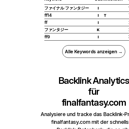
ファイナル ファンタジー
I
ff14
I
T
ff
I
ファンタジー
K
ff9
I
Alle Keywords anzeigen →
Backlink Analytic
für
finalfantasy.com
Analysiere und tracke das Backlink-Pr
finalfantasy.com mit der schnell