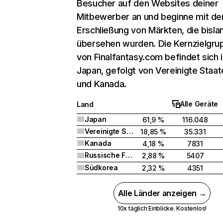
Besucher auf den Websites deiner
Mitbewerber an und beginne mit de
Erschließung von Märkten, die bisla
übersehen wurden. Die Kernzielgru
von Finalfantasy.com befindet sich 
Japan, gefolgt von Vereinigte Staat
und Kanada.
Alle Geräte
Land
Japan
61,9 %
116.048
Vereinigte Staaten
18,85 %
35.331
Kanada
4,18 %
7831
Russische Föderation
2,88 %
5407
Südkorea
2,32 %
4351
Alle Länder anzeigen →
10x täglich Einblicke. Kostenlos!