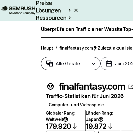
Preise
Lösungen
Ressourcen
Enterprise
Überprüfe den Traffic einer Website
Top-
Haupt
/
finalfantasy.com
Zuletzt aktualisie
Alle Geräte
Juni 20
finalfantasy.com
Traffic-Statistiken für Juni 2026
Computer- und Videospiele
Globaler Rang
:
Länder-Rang
:
Weltweit
Japan
179.920
19.872