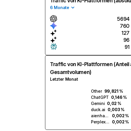
Traffic von KI-Plattformen (absolu
6 Monate
5694
760
127
96
91
Traffic von KI-Plattformen (Anteil
Gesamtvolumen)
Letzter Monat
Other
99,821 %
ChatGPT
0,146 %
Gemini
0,02 %
duck.ai
0,003 %
aienhancer.ai
0,002 %
Perplexity
0,002 %