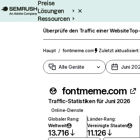
Preise
Lösungen
Ressourcen
Enterprise
Überprüfe den Traffic einer Website
Top-
Haupt
/
fontmeme.com
Zuletzt aktualisiert:
Alle Geräte
Juni 20
fontmeme.com
Traffic-Statistiken für Juni 2026
Online-Dienste
Globaler Rang
:
Länder-Rang
:
Weltweit
Vereinigte Staaten
13.716
11.126