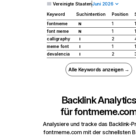
Vereinigte Staaten
Juni 2026
Keyword
Suchintention
Position
fontmeme
1
N
font meme
1
N
calligraphy
2
I
meme font
1
I
devalencia
2
I
Alle Keywords anzeigen →
Backlink Analytic
für
fontmeme.co
Analysiere und tracke das Backlink-Pr
fontmeme.com mit der schnellsten Ba