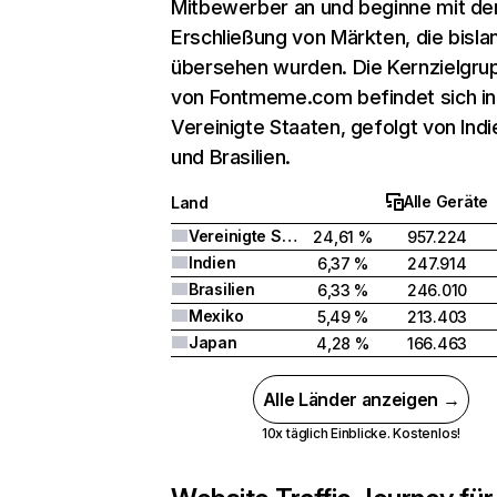
Mitbewerber an und beginne mit de
Erschließung von Märkten, die bisla
übersehen wurden. Die Kernzielgru
von Fontmeme.com befindet sich in
Vereinigte Staaten, gefolgt von Indi
und Brasilien.
Alle Geräte
Land
Vereinigte Staaten
24,61 %
957.224
Indien
6,37 %
247.914
Brasilien
6,33 %
246.010
Mexiko
5,49 %
213.403
Japan
4,28 %
166.463
Alle Länder anzeigen →
10x täglich Einblicke. Kostenlos!