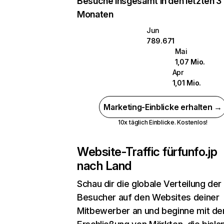
Besuche insgesamt in den letzten 3
Monaten
Jun
789.671
Mai
1,07 Mio.
Apr
1,01 Mio.
Marketing-Einblicke erhalten →
10x täglich Einblicke. Kostenlos!
Website-Traffic für
funfo.jp
nach Land
Schau dir die globale Verteilung der
Besucher auf den Websites deiner
Mitbewerber an und beginne mit de