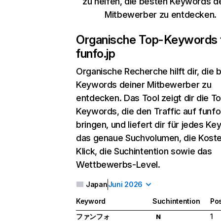
zu helfen, die besten Keywords d
Mitbewerber zu entdecken.
Organische Top-Keywords 
funfo.jp
Organische Recherche
hilft dir, die
Keywords deiner Mitbewerber zu
entdecken. Das Tool zeigt dir die T
Keywords, die den Traffic auf funfo
bringen, und liefert dir für jedes K
das genaue Suchvolumen, die Koste
Klick, die Suchintention sowie das
Wettbewerbs-Level.
Japan
Juni 2026
Keyword
Suchintention
Pos
ファンフォ
1
N