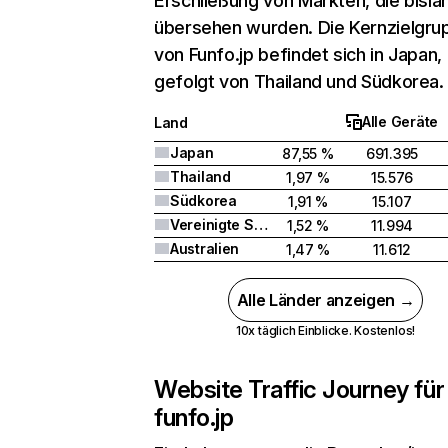
Erschließung von Märkten, die bisla
übersehen wurden. Die Kernzielgru
von Funfo.jp befindet sich in Japan,
gefolgt von Thailand und Südkorea.
Alle Geräte
Land
Japan
87,55 %
691.395
Thailand
1,97 %
15.576
Südkorea
1,91 %
15.107
Vereinigte Staaten
1,52 %
11.994
Australien
1,47 %
11.612
Alle Länder anzeigen →
10x täglich Einblicke. Kostenlos!
Website Traffic Journey für
funfo.jp