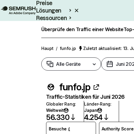
Preise
Lösungen
Ressourcen
Enterprise
Überprüfe den Traffic einer Website
Top-
Haupt
/
funfo.jp
Zuletzt aktualisiert: 13. J
Alle Geräte
Juni 20
funfo.jp
Traffic-Statistiken für Juni 2026
Globaler Rang
:
Länder-Rang
:
Weltweit
Japan
56.330
4.254
Besuche
Authority Score