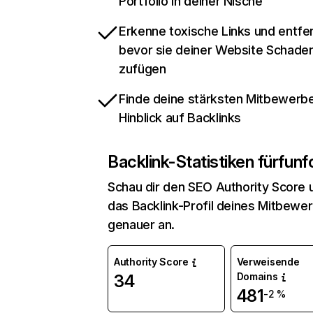
Portfolio in deiner Nische
Erkenne toxische Links und entfer
bevor sie deiner Website Schade
zufügen
Finde deine stärksten Mitbewerbe
Hinblick auf Backlinks
Backlink-Statistiken für
funfo
Schau dir den SEO Authority Score 
das Backlink-Profil deines Mitbewe
genauer an.
Authority Score
Verweisende
Domains
34
481
-2 %