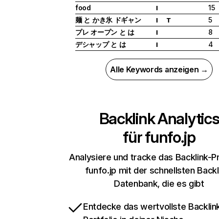
food
15
I
麺 と かき氷 ドギャン
5
I
T
プレ オープン と は
8
I
デシャップ と は
4
I
Alle Keywords anzeigen →
Backlink Analytic
für
funfo.jp
Analysiere und tracke das Backlink-Pr
funfo.jp mit der schnellsten Backl
Datenbank, die es gibt
Entdecke das wertvollste Backlin