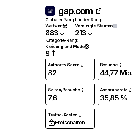
gap.com
Globaler Rang
:
Länder-Rang
:
Weltweit
Vereinigte Staaten
883
213
Kategorie-Rang
:
Kleidung und Mode
9
Authority Score
Besuche
82
44,77 Mio
Seiten/Besuche
Absprungrate
7,6
35,85 %
Traffic-Kosten
Freischalten