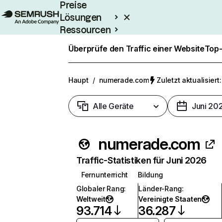
Preise
Lösungen
Ressourcen
Enterprise
Überprüfe den Traffic einer Website
Top-
Haupt
/
numerade.com
Zuletzt aktualisiert:
Alle Geräte
Juni 20
numerade.com
Traffic-Statistiken für Juni 2026
Fernunterricht
Bildung
Globaler Rang
:
Länder-Rang
:
Weltweit
Vereinigte Staaten
93.714
36.287