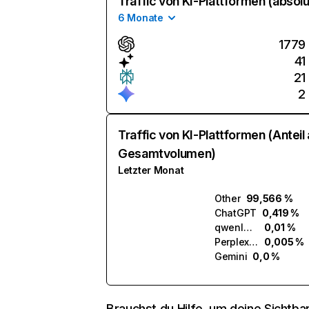
Traffic von KI-Plattformen (absolu
6 Monate
1779
41
21
2
Traffic von KI-Plattformen (Anteil
Gesamtvolumen)
Letzter Monat
Other
99,566 %
ChatGPT
0,419 %
qwenlm.ai
0,01 %
Perplexity
0,005 %
Gemini
0,0 %
Brauchst du Hilfe, um deine Sichtbar