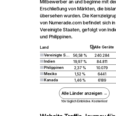
Mitbewerber an und beginne mit de
Erschließung von Märkten, die bisla
übersehen wurden. Die Kernzielgru
von Numerade.com befindet sich in
Vereinigte Staaten, gefolgt von Indi
und Philippinen.
Alle Geräte
Land
Vereinigte Staaten
56,58 %
240.284
Indien
19,97 %
84.811
Philippinen
2,37 %
10.079
Mexiko
1,52 %
6441
Kanada
1,46 %
6189
Alle Länder anzeigen →
10x täglich Einblicke. Kostenlos!