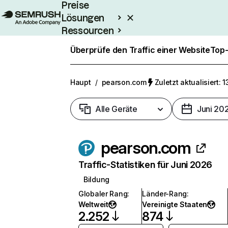
Preise
Lösungen
Ressourcen
Enterprise
Überprüfe den Traffic einer Website
Top-
Haupt
/
pearson.com
Zuletzt aktualisiert: 1
Alle Geräte
Juni 20
pearson.com
Traffic-Statistiken für Juni 2026
Bildung
Globaler Rang
:
Länder-Rang
:
Weltweit
Vereinigte Staaten
2.252
874