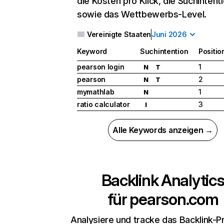
die Kosten pro Klick, die Suchintent
sowie das Wettbewerbs-Level.
Vereinigte Staaten
Juni 2026
Keyword
Suchintention
Positio
pearson login
1
N
T
pearson
2
N
T
mymathlab
1
N
ratio calculator
3
I
Alle Keywords anzeigen →
Backlink Analytic
für
pearson.com
Analysiere und tracke das Backlink-Pr