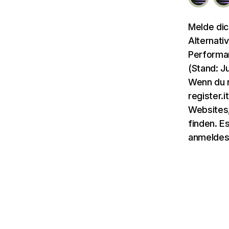
Melde dic
Alternati
Performan
(Stand: J
Wenn du n
register.
Websites, 
finden. E
anmeldes