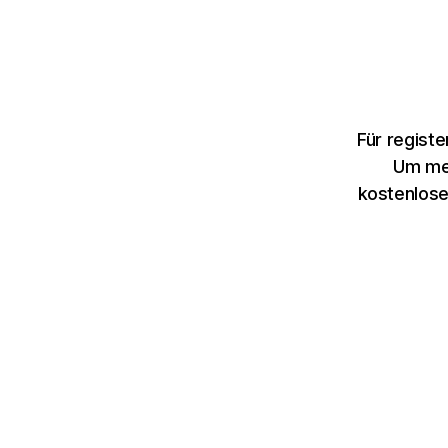
Für regist
Um meh
kostenlose