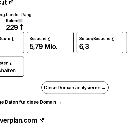
.it
ang
:
Länder-Rang
:
Italien
229
 Score
Besuche
Seiten/Besuche
5,79 Mio.
6,3
osten
chalten
Diese Domain analysieren →
ge Daten für diese Domain →
verplan.com