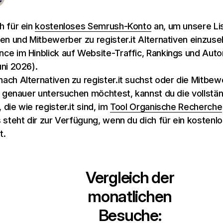
h für ein
kostenloses Semrush-Konto
an, um unsere Li
ven und Mitbewerber zu register.it Alternativen einzus
ce im Hinblick auf Website-Traffic, Rankings und Autor
uni 2026).
ach Alternativen zu register.it suchst oder die Mitbe
it genauer untersuchen möchtest, kannst du die vollstän
die wie register.it sind, im
Tool Organische Recherche
s steht dir zur Verfügung, wenn du dich für ein kostenl
t.
Vergleich der
monatlichen
Besuche: