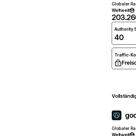
Globaler R
Weltweit
203.26
Authority
40
Traffic-K
Freis
Vollständi
go
Globaler R
Weltweit