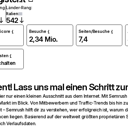
ang
:
Länder-Rang
:
Italien
542
 Score
Besuche
Seiten/Besuche
2,34 Mio.
7,4
osten
chalten
t! Lass uns mal einen Schritt zur
hier nur einen kleinen Ausschnitt aus dem Internet. Mit Semru
arkt im Blick. Von Mitbewerbern und Traffic-Trends bis hin z
t – Semrush hilft dir zu verstehen, wer erfolgreich ist, warum d
cen liegen. Basierend auf der weltweit größten proprietären
ich Verlaufsdaten.