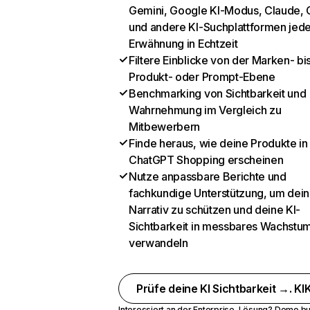
Gemini, Google KI-Modus, Claude, 
und andere KI-Suchplattformen jed
Erwähnung in Echtzeit
Filtere Einblicke von der Marken- bi
Produkt- oder Prompt-Ebene
Benchmarking von Sichtbarkeit und
Wahrnehmung im Vergleich zu
Mitbewerbern
Finde heraus, wie deine Produkte in
ChatGPT Shopping erscheinen
Nutze anpassbare Berichte und
fachkundige Unterstützung, um dein
Narrativ zu schützen und deine KI-
Sichtbarkeit in messbares Wachstu
verwandeln
Prüfe deine KI Sichtbarkeit →. KIK
Interessiert an der Enterprise-Lösung?
Demo bu