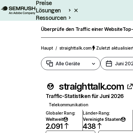
Preise
Lösungen
Ressourcen
Enterprise
Überprüfe den Traffic einer Website
Top-
Haupt
/
straighttalk.com
Zuletzt aktualisier
Alle Geräte
Juni 20
straighttalk.com
Traffic-Statistiken für Juni 2026
Telekommunikation
Globaler Rang
:
Länder-Rang
:
Weltweit
Vereinigte Staaten
2.091
438