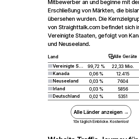
Mitbewerber an und beginne mit de
Erschließung von Märkten, die bisla
übersehen wurden. Die Kernzielgru
von Straighttalk.com befindet sich i
Vereinigte Staaten, gefolgt von Ka
und Neuseeland.
Alle Geräte
Land
Vereinigte Staaten
99,72 %
22,33 Mio.
Kanada
0,06 %
12.415
Neuseeland
0,03 %
7604
Irland
0,03 %
5856
Deutschland
0,02 %
5351
Alle Länder anzeigen →
10x täglich Einblicke. Kostenlos!