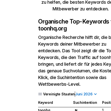
zu helfen, die besten Keywords d
Mitbewerber zu entdecken.
Organische Top-Keywords 
toonhq.org
Organische Recherche
hilft dir, die
Keywords deiner Mitbewerber zu
entdecken. Das Tool zeigt dir die T
Keywords, die den Traffic auf toon
bringen, und liefert dir für jedes K
das genaue Suchvolumen, die Koste
Klick, die Suchintention sowie das
Wettbewerbs-Level.
Vereinigte Staaten
Juni 2026
Keyword
Suchintention
Posit
toonhq
1
N