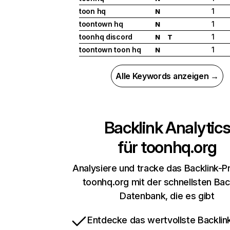
toon hq
1
N
toontown hq
1
N
toonhq discord
1
N
T
toontown toon hq
1
N
Alle Keywords anzeigen →
Backlink Analytic
für
toonhq.org
Analysiere und tracke das Backlink-Pr
toonhq.org mit der schnellsten Bac
Datenbank, die es gibt
Entdecke das wertvollste Backlin