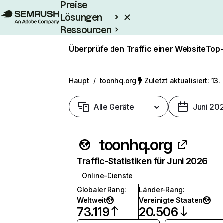
Preise
Lösungen
Ressourcen
Enterprise
Überprüfe den Traffic einer Website
Top-
Haupt
/
toonhq.org
Zuletzt aktualisiert: 13.
Alle Geräte
Juni 20
toonhq.org
Traffic-Statistiken für Juni 2026
Online-Dienste
Globaler Rang
:
Länder-Rang
:
Weltweit
Vereinigte Staaten
73.119
20.506