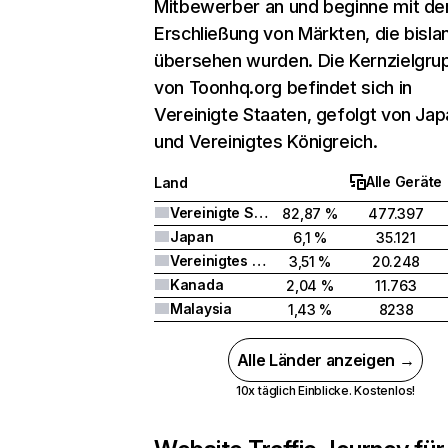
Mitbewerber an und beginne mit de
Erschließung von Märkten, die bisla
übersehen wurden. Die Kernzielgru
von Toonhq.org befindet sich in
Vereinigte Staaten, gefolgt von Jap
und Vereinigtes Königreich.
Alle Geräte
Land
Vereinigte Staaten
82,87 %
477.397
Japan
6,1 %
35.121
Vereinigtes Königreich
3,51 %
20.248
Kanada
2,04 %
11.763
Malaysia
1,43 %
8238
Alle Länder anzeigen →
10x täglich Einblicke. Kostenlos!