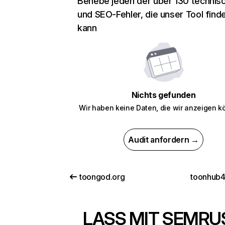
Behebe jeden der über 130 technis
und SEO-Fehler, die unser Tool find
kann
Nichts gefunden
Wir haben keine Daten, die wir anzeigen k
Audit anfordern →
toongod.org
toonhub
LASS MIT SEMRU