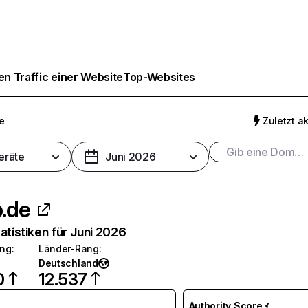
n Traffic einer Website
Top-Websites
de
Zuletzt ak
eräte
Juni 2026
p.de
atistiken für Juni 2026
ang
:
Länder-Rang
:
Deutschland
0
12.537
Authority Score