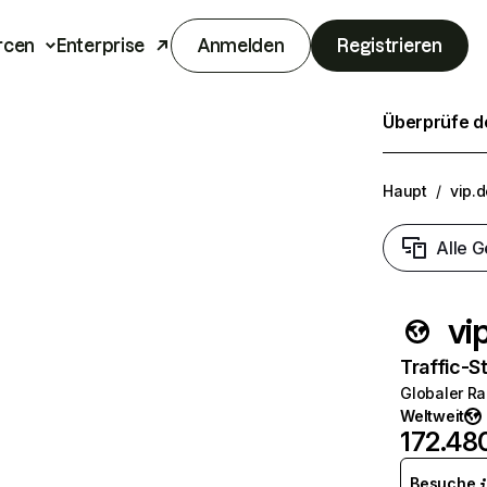
rcen
Enterprise
Anmelden
Registrieren
Überprüfe de
Haupt
/
vip.
Alle G
vi
Traffic-St
Globaler R
Weltweit
172.48
Besuche