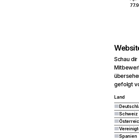
77.
Website
Schau dir
Mitbewerb
übersehen
gefolgt v
Land
Deutschl
Schweiz
Österrei
Spanien