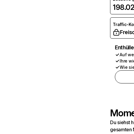
198.0
Traffic-K
Freis
Enthüll
Auf we
Ihre wi
Wie si
Momen
Du siehst 
gesamten M