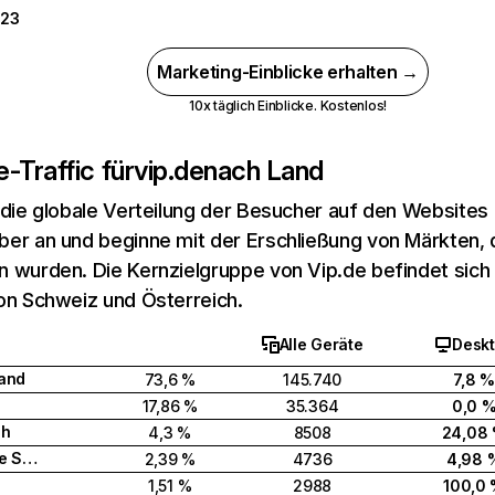
923
Marketing-Einblicke erhalten →
10x täglich Einblicke. Kostenlos!
-Traffic für
vip.de
nach Land
 die globale Verteilung der Besucher auf den Websites
er an und beginne mit der Erschließung von Märkten, d
 wurden. Die Kernzielgruppe von Vip.de befindet sich 
on Schweiz und Österreich.
Alle Geräte
Desk
and
73,6 %
145.740
7,8 %
17,86 %
35.364
0,0 
ch
4,3 %
8508
24,08
Vereinigte Staaten
2,39 %
4736
4,98 
1,51 %
2988
100,0