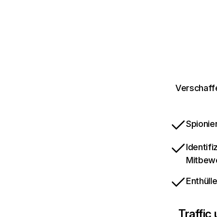
Verschaffe
Spionie
Identif
Mitbew
Enthüll
Traffic