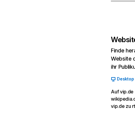
Website
Finde her
Website d
ihr Publi
Desktop
Auf vip.de
wikipedia.
vip.de zu r