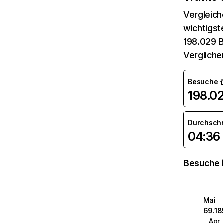
Vergleich
wichtigst
198.029 B
Vergliche
Besuche
198.0
Durchsch
04:36
Besuche i
Mai
69.18
Apr