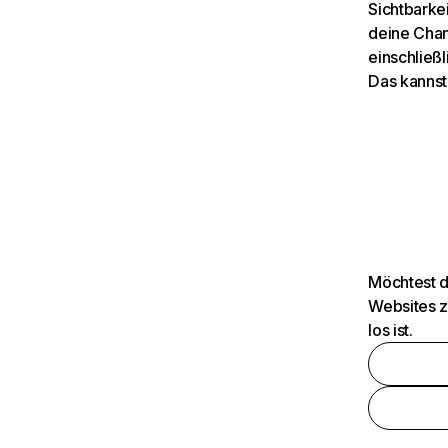
Sichtbarkei
deine Chan
einschließl
Das kannst
Möchtest d
Websites z
los ist.