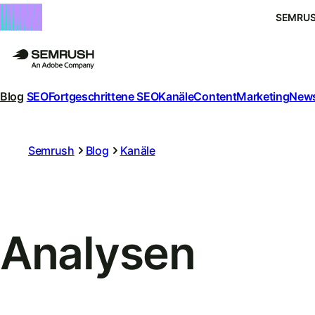
SEMRUS
Blog
SEO
Fortgeschrittene SEO
Kanäle
Content
Marketing
News
Semrush
Blog
Kanäle
Analysen