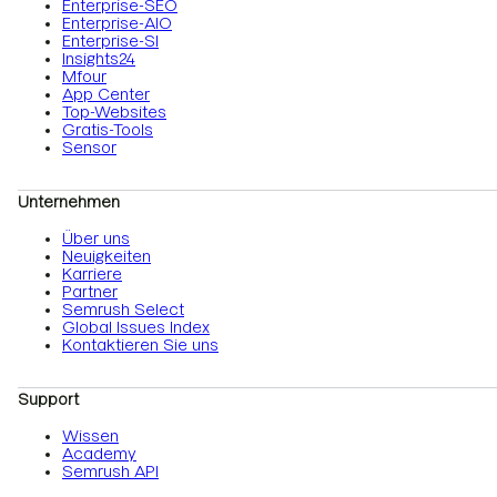
Enterprise-SEO
Enterprise-AIO
Enterprise-SI
Insights24
Mfour
App Center
Top-Websites
Gratis-Tools
Sensor
Unternehmen
Über uns
Neuigkeiten
Karriere
Partner
Semrush Select
Global Issues Index
Kontaktieren Sie uns
Support
Wissen
Academy
Semrush API