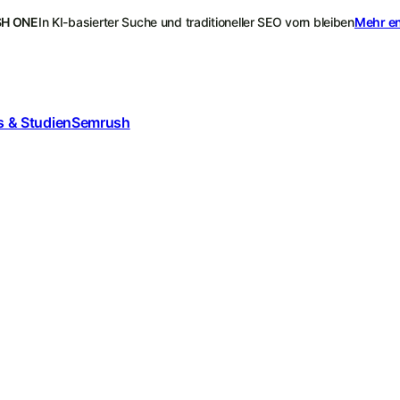
H ONE
In KI-basierter Suche und traditioneller SEO vorn bleiben
Mehr e
 & Studien
Semrush