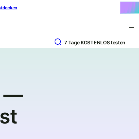
ntdecken
7 Tage KOSTENLOS testen
) —
st