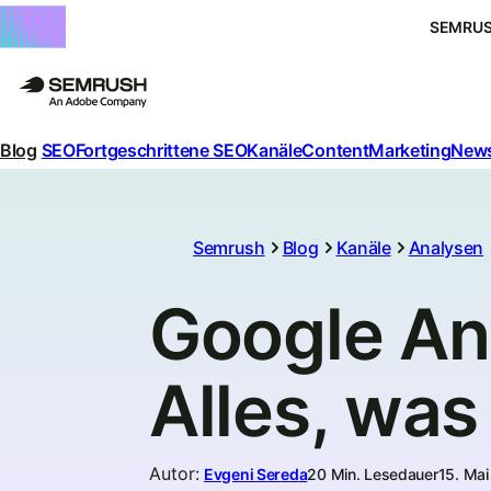
SEMRUS
Blog
SEO
Fortgeschrittene SEO
Kanäle
Content
Marketing
News
Semrush
Blog
Kanäle
Analysen
Google An
Alles, wa
Autor
:
Evgeni Sereda
20 Min. Lesedauer
15. Ma