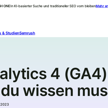
H ONE
In KI-basierter Suche und traditioneller SEO vorn bleiben
Mehr e
 & Studien
Semrush
alytics 4 (GA4
s du wissen mus
i 2023