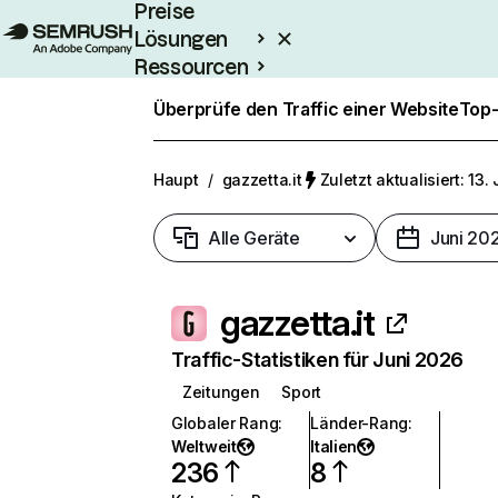
Preise
Lösungen
Ressourcen
Enterprise
Überprüfe den Traffic einer Website
Top-
Haupt
/
gazzetta.it
Zuletzt aktualisiert: 13.
Alle Geräte
Juni 20
gazzetta.it
Traffic-Statistiken für Juni 2026
Zeitungen
Sport
Globaler Rang
:
Länder-Rang
:
Weltweit
Italien
236
8