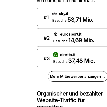
von eurosport.it und diretta.it.
sky.it
#
1
53,71 Mio.
Besuche:
eurosport.it
#
2
14,69 Mio.
Besuche:
diretta.it
#
3
37,48 Mio.
Besuche:
Mehr Mitbewerber anzeigen →
Organischer und bezahlter
Website-Traffic für
gazzetta.it