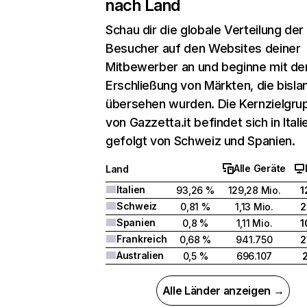
nach Land
Schau dir die globale Verteilung der
Besucher auf den Websites deiner
Mitbewerber an und beginne mit de
Erschließung von Märkten, die bisla
übersehen wurden. Die Kernzielgru
von Gazzetta.it befindet sich in Itali
gefolgt von Schweiz und Spanien.
Alle Geräte
Land
Italien
93,26 %
129,28 Mio.
1
Schweiz
0,81 %
1,13 Mio.
2
Spanien
0,8 %
1,11 Mio.
1
Frankreich
0,68 %
941.750
2
Australien
0,5 %
696.107
Alle Länder anzeigen →