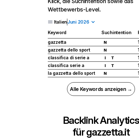
Klick, die Suchintention sowie das
Wettbewerbs-Level.
Italien
Juni 2026
Keyword
Suchintention
gazzetta
N
gazzetta dello sport
N
classifica di serie a
I
T
classifica serie a
I
T
la gazzetta dello sport
N
Alle Keywords anzeigen →
Backlink Analytic
für
gazzetta.it