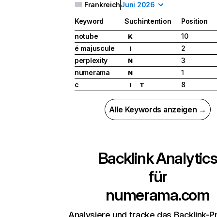
Frankreich
Juni 2026
Keyword
Suchintention
Position
notube
10
K
é majuscule
2
I
perplexity
3
N
numerama
1
N
c
8
I
T
Alle Keywords anzeigen →
Backlink Analytic
für
numerama.com
Analysiere und tracke das Backlink-Pr