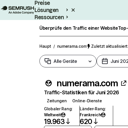
Preise
Lösungen
Ressourcen
Enterprise
Überprüfe den Traffic einer Website
Top-
Haupt
/
numerama.com
Zuletzt aktualisiert
Alle Geräte
Juni 20
numerama.com
Traffic-Statistiken für Juni 2026
Zeitungen
Online-Dienste
Globaler Rang
:
Länder-Rang
:
Weltweit
Frankreich
19.963
620