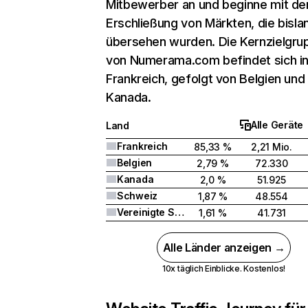
Mitbewerber an und beginne mit de
Erschließung von Märkten, die bisla
übersehen wurden. Die Kernzielgru
von Numerama.com befindet sich i
Frankreich, gefolgt von Belgien und
Kanada.
Alle Geräte
Land
Frankreich
85,33 %
2,21 Mio.
Belgien
2,79 %
72.330
Kanada
2,0 %
51.925
Schweiz
1,87 %
48.554
Vereinigte Staaten
1,61 %
41.731
Alle Länder anzeigen →
10x täglich Einblicke. Kostenlos!