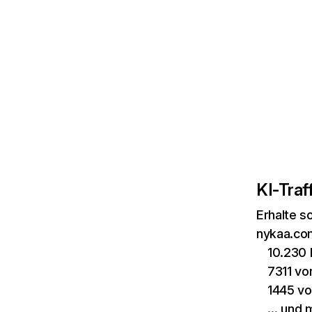
KI-Traff
Erhalte s
nykaa.com
10.230 
7311 v
1445 vo
… und 