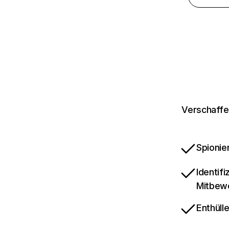
Verschaffe
Spionie
Identif
Mitbew
Enthüll