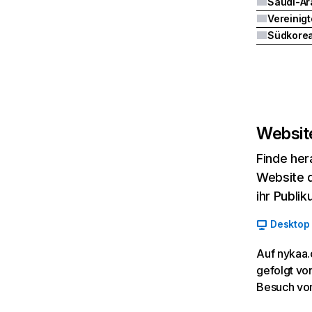
Saudi-Ar
Südkore
Website
Finde her
Website d
ihr Publi
Desktop
Auf nykaa.
gefolgt vo
Besuch vo