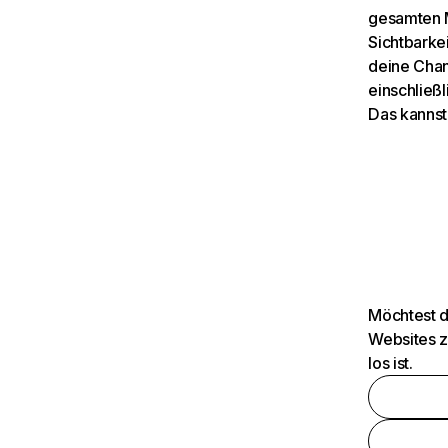
gesamten M
Sichtbarkei
deine Chan
einschließl
Das kannst
Möchtest d
Websites z
los ist.