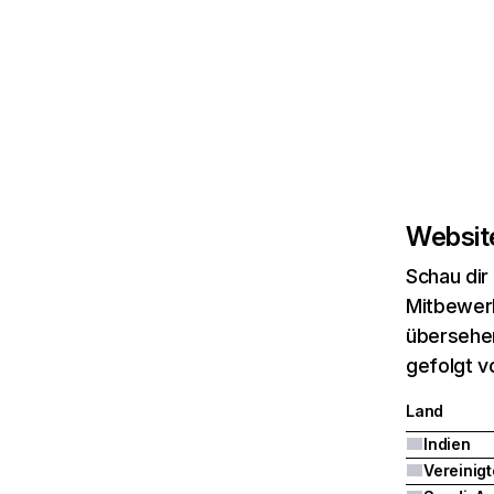
Website
Schau dir
Mitbewerb
übersehen
gefolgt v
Land
Indien