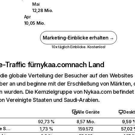
Mai
12,28 Mio.
Apr
10,05 Mio.
Marketing-Einblicke erhalten →
10x täglich Einblicke. Kostenlos!
-Traffic für
nykaa.com
nach Land
 die globale Verteilung der Besucher auf den Websites
er an und beginne mit der Erschließung von Märkten, d
 wurden. Die Kernzielgruppe von Nykaa.com befindet si
on Vereinigte Staaten und Saudi-Arabien.
Alle Geräte
Desk
92,73 %
8,57 Mio.
9,59 
Vereinigte Staaten
1,73 %
159.572
57,02