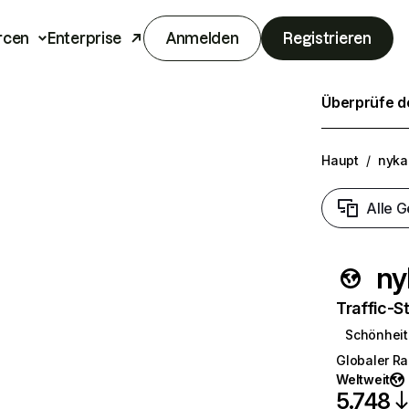
rcen
Enterprise
Anmelden
Registrieren
Überprüfe de
Haupt
/
nyka
Alle G
ny
Traffic-St
Schönheit
Globaler R
Weltweit
5.748