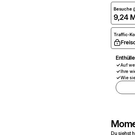
Besuche
9,24 M
Traffic-K
Freis
Enthüll
Auf we
Ihre wi
Wie si
Momen
Du siehst 