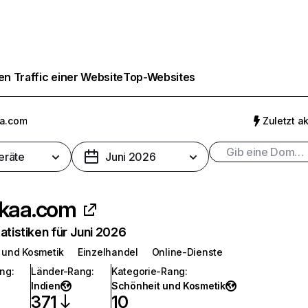
n Traffic einer Website
Top-Websites
a.com
Zuletzt ak
eräte
Juni 2026
kaa.com
atistiken für Juni 2026
 und Kosmetik
Einzelhandel
Online-Dienste
ang
:
Länder-Rang
:
Kategorie-Rang
:
Indien
Schönheit und Kosmetik
371
10