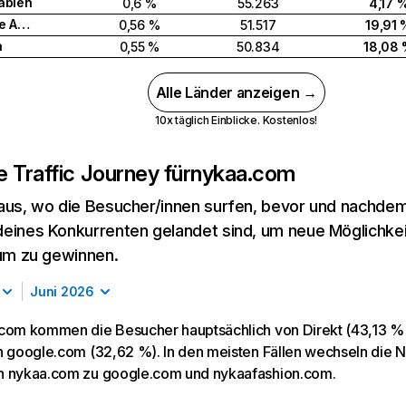
abien
0,6 %
55.263
4,17 
Vereinigte Arabische Emirate
0,56 %
51.517
19,91 
a
0,55 %
50.834
18,08
Alle Länder anzeigen →
10x täglich Einblicke. Kostenlos!
 Traffic Journey für
nykaa.com
aus, wo die Besucher/innen surfen, bevor und nachdem
eines Konkurrenten gelandet sind, um neue Möglichke
kum zu gewinnen.
Juni 2026
com kommen die Besucher hauptsächlich von Direkt (43,13 % d
n google.com (32,62 %). In den meisten Fällen wechseln die 
n nykaa.com zu google.com und nykaafashion.com.