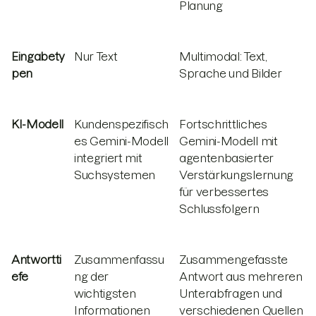
Planung
Eingabety
Nur Text
Multimodal: Text,
pen
Sprache und Bilder
KI-Modell
Kundenspezifisch
Fortschrittliches
es Gemini-Modell
Gemini-Modell mit
integriert mit
agentenbasierter
Suchsystemen
Verstärkungslernung
für verbessertes
Schlussfolgern
Antwortti
Zusammenfassu
Zusammengefasste
efe
ng der
Antwort aus mehreren
wichtigsten
Unterabfragen und
Informationen
verschiedenen Quellen