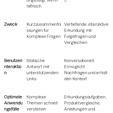
angezeigt, wenn
e
hilfreich
Zweck
Kurzzusammenfa
Vertiefende, interaktive
ssungen für
Erkundung mit
komplexe Fragen
Folgefragen und
Vergleichen
Benutzeri
Statische
Konversationell:
nteraktio
Antwort mit
Ermöglicht
n
unterstützenden
Nachfragen und erhält
Links
den Kontext
Optimale
Komplexe
Erkundungsaufgaben,
Anwendu
Themen schnell
Produktvergleiche,
ngsfälle
verstehen
Anleitungen und