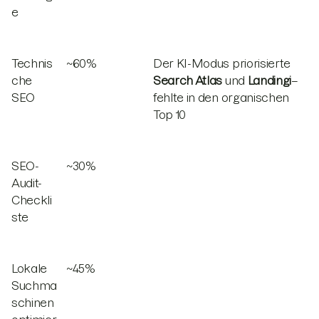
e
Technis
~60%
Der KI-Modus priorisierte
che
Search Atlas
und
Landingi
–
SEO
fehlte in den organischen
Top 10
SEO-
~30%
Audit-
Checkli
ste
Lokale
~45%
Suchma
schinen