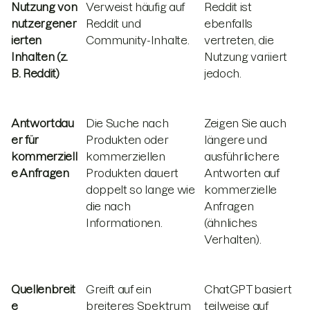
Nutzung von
Verweist häufig auf
Reddit ist
nutzergener
Reddit und
ebenfalls
ierten
Community-Inhalte.
vertreten, die
Inhalten (z.
Nutzung variiert
B. Reddit)
jedoch.
Antwortdau
Die Suche nach
Zeigen Sie auch
er für
Produkten oder
längere und
kommerziell
kommerziellen
ausführlichere
e Anfragen
Produkten dauert
Antworten auf
doppelt so lange wie
kommerzielle
die nach
Anfragen
Informationen.
(ähnliches
Verhalten).
Quellenbreit
Greift auf ein
ChatGPT basiert
e
breiteres Spektrum
teilweise auf