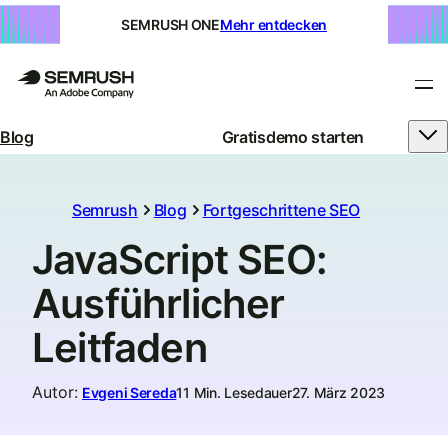
SEMRUSH ONE
Mehr entdecken
Blog
Gratisdemo starten
Semrush
Blog
Fortgeschrittene SEO
JavaScript SEO:
Ausführlicher
Leitfaden
Autor
:
Evgeni Sereda
11 Min. Lesedauer
27. März 2023