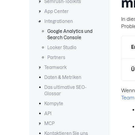
m
Semrush-Toolkits
App Center
In di
Integrationen
Probl
Google Analytics und
Search Console
E
Looker Studio
Partners
Teamwork
Ü
Daten & Metriken
Das ultimative SEO-
Wenn 
Glossar
Team
Kompyte
API
MCP
Kontaktieren Sie uns