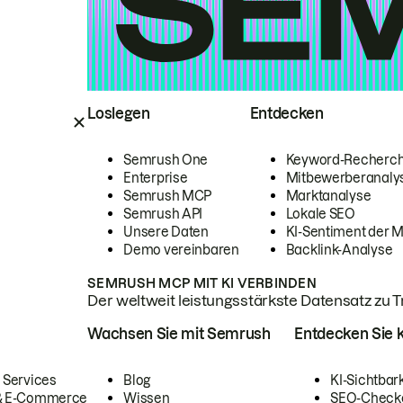
Loslegen
Entdecken
Semrush One
Keyword-Recherc
Enterprise
Mitbewerberanaly
Semrush MCP
Marktanalyse
Semrush API
Lokale SEO
Unsere Daten
KI-Sentiment der 
Demo vereinbaren
Backlink-Analyse
SEMRUSH MCP MIT KI VERBINDEN
Der weltweit leistungsstärkste Datensatz zu Tra
Wachsen Sie mit Semrush
Entdecken Sie k
 Services
Blog
KI-Sichtbar
 & E-Commerce
Wissen
SEO-Check