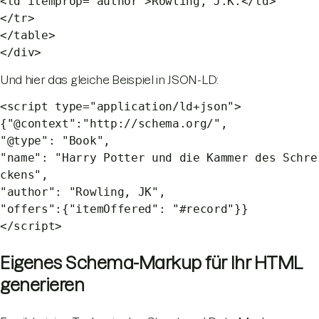
<td itemprop="author">Rowling, J.K.</td>
</tr>
</table>
</div>
Und hier das gleiche Beispiel in JSON-LD:
<script type="application/ld+json">
{"@context":"http://schema.org/",
"@type": "Book",
"name": "Harry Potter und die Kammer des Schre
ckens",
"author": "Rowling, JK",
"offers":{"itemOffered": "#record"}}
</script>
Eigenes Schema-Markup für Ihr HTML
generieren