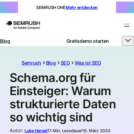
SEMRUSH ONE
Mehr entdecken
Blog
Gratisdemo starten
Semrush
Blog
SEO
Was ist SEO
Schema.org für
Einsteiger: Warum
strukturierte Daten
so wichtig sind
Autor
:
Luke Harsel
11 Min. Lesedauer
18. März 2020