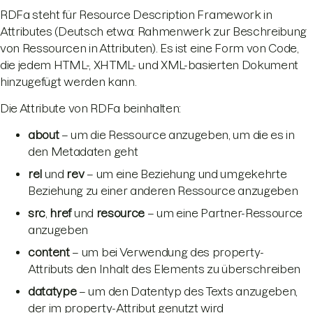
RDFa steht für Resource Description Framework in
Attributes (Deutsch etwa: Rahmenwerk zur Beschreibung
von Ressourcen in Attributen). Es ist eine Form von Code,
die jedem HTML-, XHTML- und XML-basierten Dokument
hinzugefügt werden kann.
Die Attribute von RDFa beinhalten:
about
– um die Ressource anzugeben, um die es in
den Metadaten geht
rel
und
rev
– um eine Beziehung und umgekehrte
Beziehung zu einer anderen Ressource anzugeben
src
,
href
und
resource
– um eine Partner-Ressource
anzugeben
content
– um bei Verwendung des property-
Attributs den Inhalt des Elements zu überschreiben
datatype
– um den Datentyp des Texts anzugeben,
der im property-Attribut genutzt wird