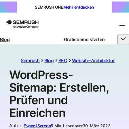
SEMRUSH ONE
Mehr entdecken
Blog
Gratisdemo starten
Semrush
Blog
SEO
Website-Architektur
WordPress-
Sitemap: Erstellen,
Prüfen und
Einreichen
Autor
:
Evgeni Sereda
5 Min. Lesedauer
30. März 2023