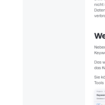
nicht
Daten
verbr
We
Neben
Keywo
Das w
das K
Sie k
Tools