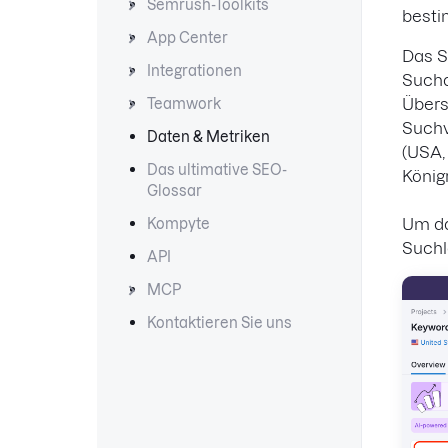
Semrush-Toolkits
besti
App Center
Das S
Integrationen
Such
Übers
Teamwork
Suchv
Daten & Metriken
(USA,
Das ultimative SEO-
König
Glossar
Um d
Kompyte
Suchl
API
MCP
Kontaktieren Sie uns