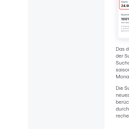
Das d
der S
Sucha
saiso
Monat
Die S
neues
berüc
durch
reche