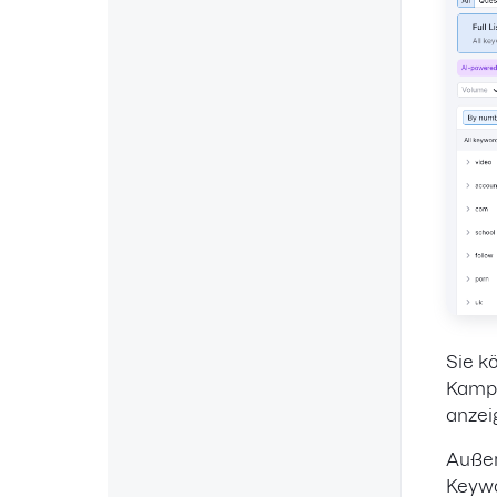
Sie k
Kamp
anzei
Außer
Keywo