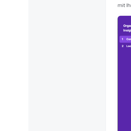
mit I