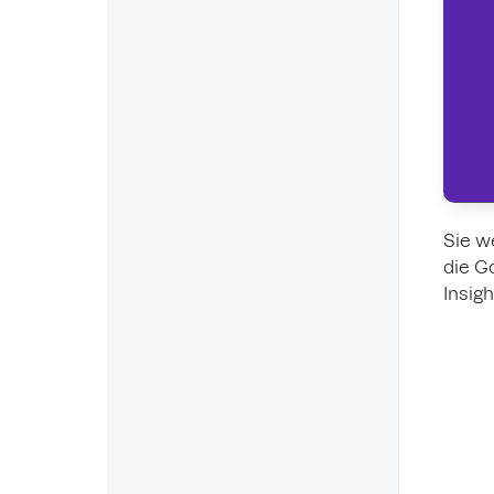
Sie w
die G
Insig