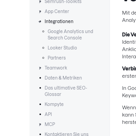
Semrush-Toolkits
App Center
Mit d
Analy
Integrationen
Google Analytics und
Die V
Search Console
Ident
Looker Studio
Ankli
Inter
Partners
Teamwork
Verbi
erste
Daten & Metriken
In Go
Das ultimative SEO-
Glossar
Keywo
Kompyte
Wenn 
API
kann 
herst
MCP
Kontaktieren Sie uns