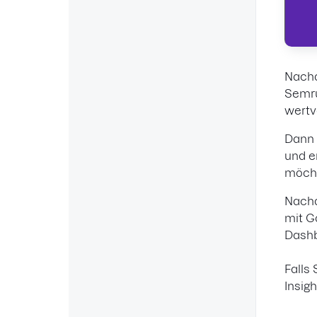
Nachd
Semru
wertv
Dann 
und e
möch
Nachd
mit G
Dashb
Falls
Insig