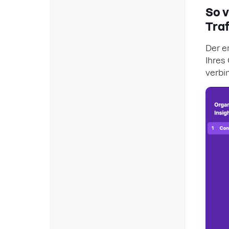
So 
Traf
Der er
Ihres
verbi