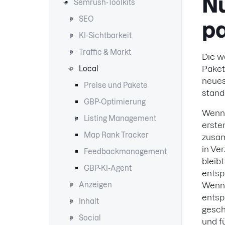
Nu
Semrush-Toolkits
SEO
pa
KI-Sichtbarkeit
Traffic & Markt
Die w
Paket
Local
neues
Preise und Pakete
stand
GBP-Optimierung
Wenn 
Listing Management
erste
Map Rank Tracker
zusam
in Ve
Feedbackmanagement
bleib
GBP-KI-Agent
entsp
Anzeigen
Wenn 
entsp
Inhalt
gesch
Social
und f