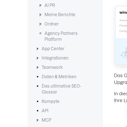
AI PR
Meine Berichte
Ordner
Agency Partners
Platform
App Center
Integrationen
Teamwork
Das G
Daten & Metriken
Upgra
Das ultimative SEO-
Glossar
In di
Ihre 
Kompyte
API
MCP