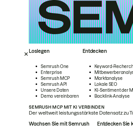
Loslegen
Entdecken
Semrush One
Keyword-Recherc
Enterprise
Mitbewerberanaly
Semrush MCP
Marktanalyse
Semrush API
Lokale SEO
Unsere Daten
KI-Sentiment der 
Demo vereinbaren
Backlink-Analyse
SEMRUSH MCP MIT KI VERBINDEN
Der weltweit leistungsstärkste Datensatz zu Tra
Wachsen Sie mit Semrush
Entdecken Sie k