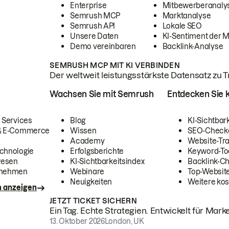
Enterprise
Mitbewerberanaly
Semrush MCP
Marktanalyse
Semrush API
Lokale SEO
Unsere Daten
KI-Sentiment der 
Demo vereinbaren
Backlink-Analyse
SEMRUSH MCP MIT KI VERBINDEN
Der weltweit leistungsstärkste Datensatz zu Tra
Wachsen Sie mit Semrush
Entdecken Sie k
 Services
Blog
KI-Sichtbar
 & E-Commerce
Wissen
SEO-Check
Academy
Website-Tra
chnologie
Erfolgsberichte
Keyword-To
wesen
KI-Sichtbarkeitsindex
Backlink-C
rnehmen
Webinare
Top-Website
Neuigkeiten
Weitere kos
n anzeigen
JETZT TICKET SICHERN
Ein Tag. Echte Strategien. Entwickelt für Marke
13. Oktober 2026
London, UK