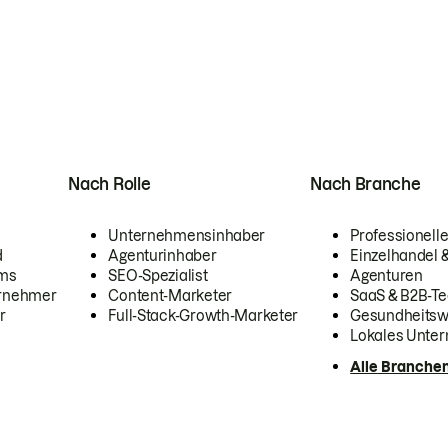
Nach Rolle
Nach Branche
Unternehmensinhaber
Professionelle
d
Agenturinhaber
Einzelhandel
ams
SEO-Spezialist
Agenturen
ernehmer
Content-Marketer
SaaS & B2B-Te
r
Full-Stack-Growth-Marketer
Gesundheits
Lokales Unte
Alle Branche