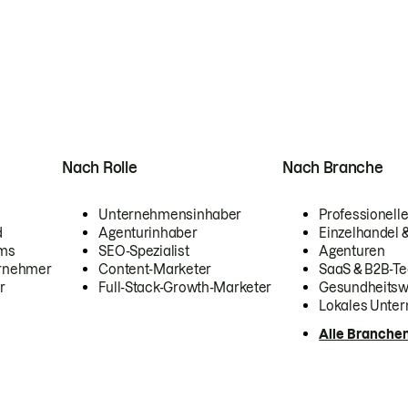
Nach Rolle
Nach Branche
Unternehmensinhaber
Professionelle
d
Agenturinhaber
Einzelhandel
ams
SEO-Spezialist
Agenturen
ernehmer
Content-Marketer
SaaS & B2B-Te
r
Full-Stack-Growth-Marketer
Gesundheits
Lokales Unte
Alle Branche