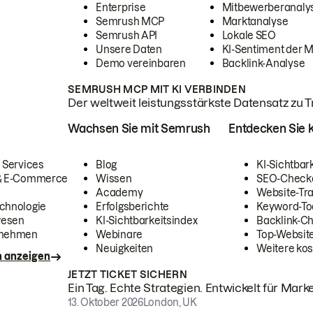
Enterprise
Mitbewerberanaly
Semrush MCP
Marktanalyse
Semrush API
Lokale SEO
Unsere Daten
KI-Sentiment der 
Demo vereinbaren
Backlink-Analyse
SEMRUSH MCP MIT KI VERBINDEN
Der weltweit leistungsstärkste Datensatz zu Tra
Wachsen Sie mit Semrush
Entdecken Sie k
 Services
Blog
KI-Sichtbar
 & E-Commerce
Wissen
SEO-Check
Academy
Website-Tra
chnologie
Erfolgsberichte
Keyword-To
wesen
KI-Sichtbarkeitsindex
Backlink-C
rnehmen
Webinare
Top-Website
Neuigkeiten
Weitere kos
n anzeigen
JETZT TICKET SICHERN
Ein Tag. Echte Strategien. Entwickelt für Marke
13. Oktober 2026
London, UK