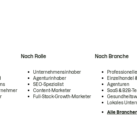
Nach Rolle
Nach Branche
Unternehmensinhaber
Professionelle
d
Agenturinhaber
Einzelhandel
ams
SEO-Spezialist
Agenturen
ernehmer
Content-Marketer
SaaS & B2B-Te
r
Full-Stack-Growth-Marketer
Gesundheits
Lokales Unte
Alle Branche