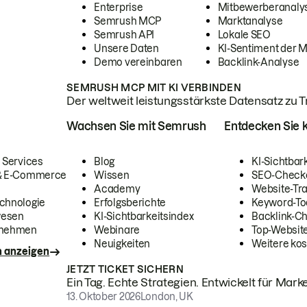
Enterprise
Mitbewerberanaly
Semrush MCP
Marktanalyse
Semrush API
Lokale SEO
Unsere Daten
KI-Sentiment der 
Demo vereinbaren
Backlink-Analyse
SEMRUSH MCP MIT KI VERBINDEN
Der weltweit leistungsstärkste Datensatz zu Tra
Wachsen Sie mit Semrush
Entdecken Sie k
 Services
Blog
KI-Sichtbar
 & E-Commerce
Wissen
SEO-Check
Academy
Website-Tra
chnologie
Erfolgsberichte
Keyword-To
wesen
KI-Sichtbarkeitsindex
Backlink-C
rnehmen
Webinare
Top-Website
Neuigkeiten
Weitere kos
n anzeigen
JETZT TICKET SICHERN
Ein Tag. Echte Strategien. Entwickelt für Marke
13. Oktober 2026
London, UK