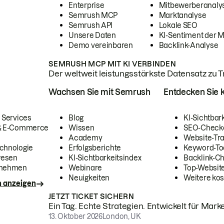
Enterprise
Mitbewerberanaly
Semrush MCP
Marktanalyse
Semrush API
Lokale SEO
Unsere Daten
KI-Sentiment der 
Demo vereinbaren
Backlink-Analyse
SEMRUSH MCP MIT KI VERBINDEN
Der weltweit leistungsstärkste Datensatz zu Tra
Wachsen Sie mit Semrush
Entdecken Sie k
 Services
Blog
KI-Sichtbar
 & E-Commerce
Wissen
SEO-Check
Academy
Website-Tra
chnologie
Erfolgsberichte
Keyword-To
wesen
KI-Sichtbarkeitsindex
Backlink-C
rnehmen
Webinare
Top-Website
Neuigkeiten
Weitere kos
n anzeigen
JETZT TICKET SICHERN
Ein Tag. Echte Strategien. Entwickelt für Marke
13. Oktober 2026
London, UK