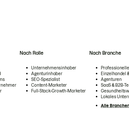
Nach Rolle
Nach Branche
Unternehmensinhaber
Professionelle
d
Agenturinhaber
Einzelhandel
ams
SEO-Spezialist
Agenturen
ernehmer
Content-Marketer
SaaS & B2B-Te
r
Full-Stack-Growth-Marketer
Gesundheits
Lokales Unte
Alle Branche